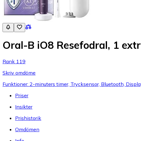
Oral-B iO8 Resefodral, 1 extra
Rank 119
Skriv omdöme
Funktioner: 2-minuters timer, Trycksensor, Bluetooth, Displa
Priser
Insikter
Prishistorik
Omdömen
Info