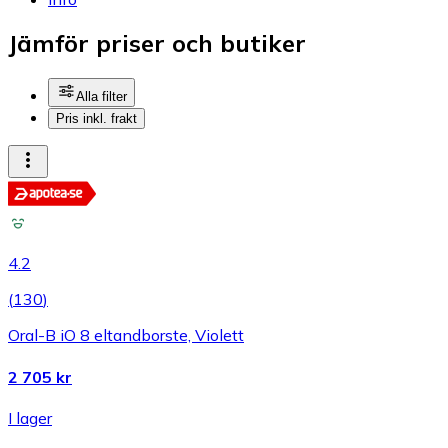
Jämför priser och butiker
Alla filter
Pris inkl. frakt
4.2
(
130
)
Oral-B iO 8 eltandborste, Violett
2 705 kr
I lager