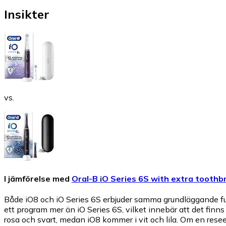
Insikter
vs.
I jämförelse med
Oral-B iO Series 6S with extra toothb
Både iO8 och iO Series 6S erbjuder samma grundläggande funk
ett program mer än iO Series 6S, vilket innebär att det finns f
rosa och svart, medan iO8 kommer i vit och lila. Om en resee