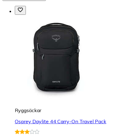
Ryggsäckar
Osprey Daylite 44 Carry-On Travel Pack