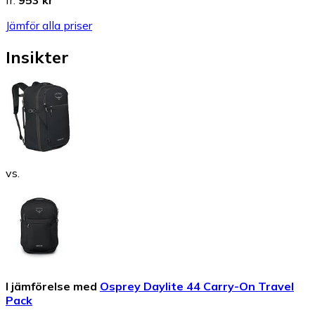
fr.
953 kr
Jämför alla priser
Insikter
vs.
I jämförelse med
Osprey Daylite 44 Carry-On Travel
Pack