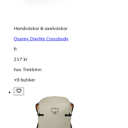
Handväskor & axelväskor
Osprey Daylite Crossbody
fr.
217 kr
hos
TrekkInn
+9 butiker