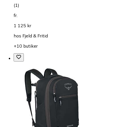
(
1
)
fr.
1 125 kr
hos
Fjeld & Fritid
+10 butiker