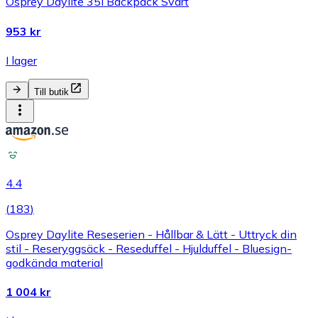
Osprey Daylite 35l Backpack Svart
953 kr
I lager
Till butik
4.4
(
183
)
Osprey Daylite Reseserien - Hållbar & Lätt - Uttryck din
stil - Reseryggsäck - Reseduffel - Hjulduffel - Bluesign-
godkända material
1 004 kr