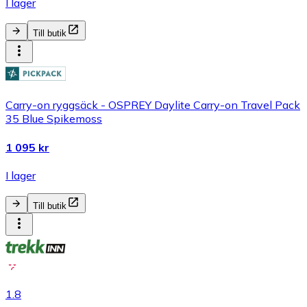
I lager
Till butik
Carry-on ryggsäck - OSPREY Daylite Carry-on Travel Pack
35 Blue Spikemoss
1 095 kr
I lager
Till butik
1.8