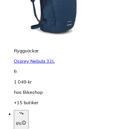
Ryggsäckar
Osprey Nebula 32L
fr.
1 049 kr
hos
Bikeshop
+15 butiker
6%