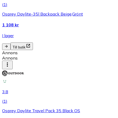
(
1
)
Osprey Daylite-35l Backpack Beige,Grönt
1 108 kr
I lager
Till butik
Annons
Annons
3.8
(
1
)
Osprey Daylite Travel Pack 35 Black OS