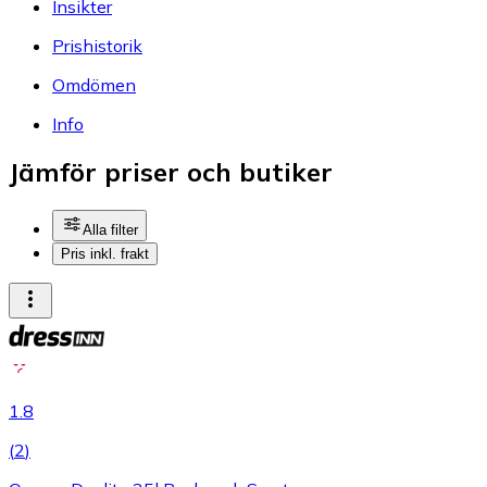
Insikter
Prishistorik
Omdömen
Info
Jämför priser och butiker
Alla filter
Pris inkl. frakt
1.8
(
2
)