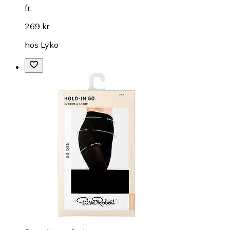
fr.
269 kr
hos
Lyko