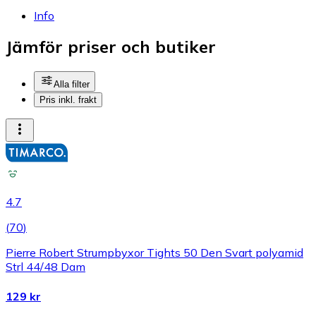
Info
Jämför priser och butiker
Alla filter
Pris inkl. frakt
4.7
(
70
)
Pierre Robert Strumpbyxor Tights 50 Den Svart polyamid
Strl 44/48 Dam
129 kr