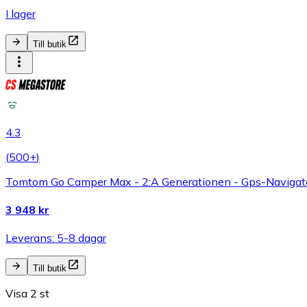
I lager
Till butik
4.3
(
500+
)
Tomtom Go Camper Max - 2:A Generationen - Gps-Navigato
3 948 kr
Leverans: 5-8 dagar
Till butik
Visa 2 st