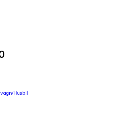
0
svagn/Husbil