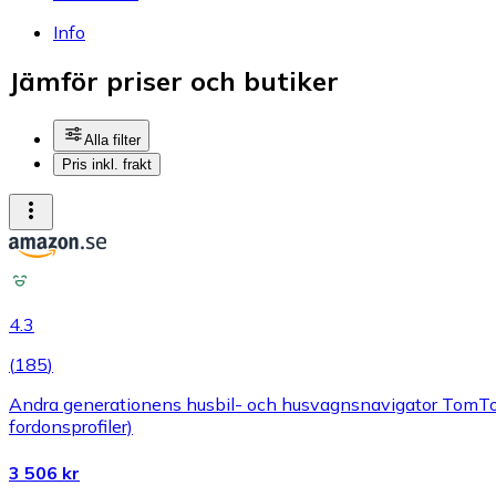
Info
Jämför priser och butiker
Alla filter
Pris inkl. frakt
4.3
(
185
)
Andra generationens husbil- och husvagnsnavigator TomTom
fordonsprofiler)
3 506 kr