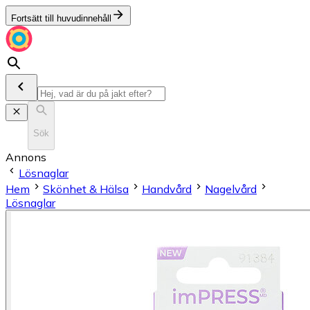
Fortsätt till huvudinnehåll
Sök
Annons
Lösnaglar
Hem
Skönhet & Hälsa
Handvård
Nagelvård
Lösnaglar