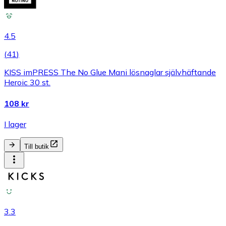
4.5
(
41
)
KISS imPRESS The No Glue Mani lösnaglar självhäftande
Heroic 30 st.
108 kr
I lager
Till butik
3.3