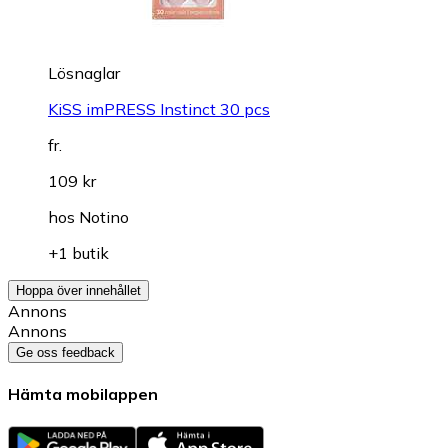
Lösnaglar
KiSS imPRESS Instinct 30 pcs
fr.
109 kr
hos
Notino
+1 butik
Hoppa över innehållet
Annons
Annons
Ge oss feedback
Hämta mobilappen