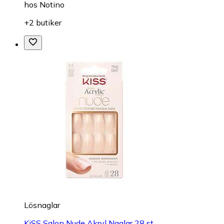
hos
Notino
+2 butiker
Lösnaglar
KiSS Salon Nude Akryl Naglar 28 st