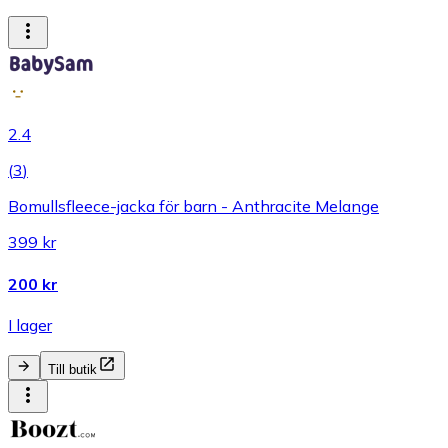
2.4
(
3
)
Bomullsfleece-jacka för barn - Anthracite Melange
399 kr
200 kr
I lager
Till butik