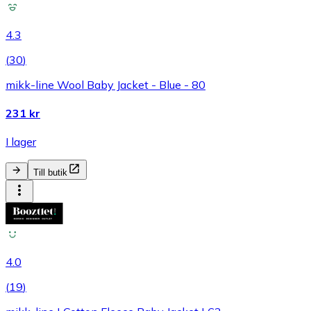
4.3
(
30
)
mikk-line Wool Baby Jacket - Blue - 80
231 kr
I lager
Till butik
4.0
(
19
)