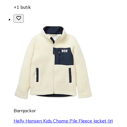
+1 butik
Barnjackor
Helly Hansen Kids Champ Pile Fleece Jacket (Jr)