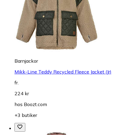
Barnjackor
Mikk-Line Teddy Recycled Fleece Jacket (Jr)
fr.
224 kr
hos
Boozt.com
+3 butiker