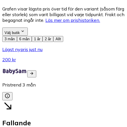
Grafen visar lägsta pris över tid för den variant (såsom färg
eller storlek) som varit billigast vid varje tidpunkt. Frakt och
begagnat ingår inte.
Läs mer om prishistoriken.
Välj butik
3 mån
6 mån
1 år
2 år
Allt
Lägst nypris just nu
200 kr
Pristrend
3
mån
Fallande