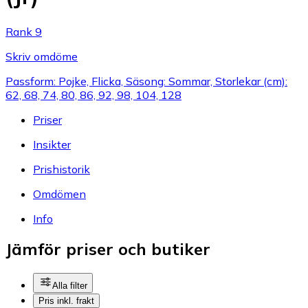
Rank 9
Skriv omdöme
Passform: Pojke, Flicka, Säsong: Sommar, Storlekar (cm):
62, 68, 74, 80, 86, 92, 98, 104, 128
Priser
Insikter
Prishistorik
Omdömen
Info
Jämför priser och butiker
Alla filter
Pris inkl. frakt