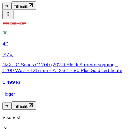
Till butik
4.3
(
476
)
NZXT C-Series C1200 (2024) Black Strömförsörjning -
1200 Watt - 135 mm - ATX 3.1 - 80 Plus Gold certificate
1 499 kr
I lager
Till butik
Visa 8 st