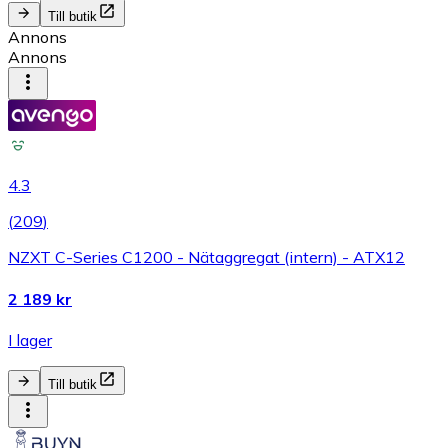
Till butik
Annons
Annons
4.3
(
209
)
NZXT C-Series C1200 - Nätaggregat (intern) - ATX12
2 189 kr
I lager
Till butik