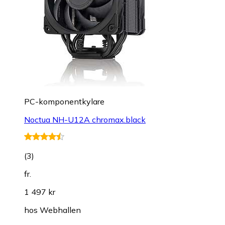
PC-komponentkylare
Noctua NH-U12A chromax.black
(
3
)
fr.
1 497 kr
hos
Webhallen