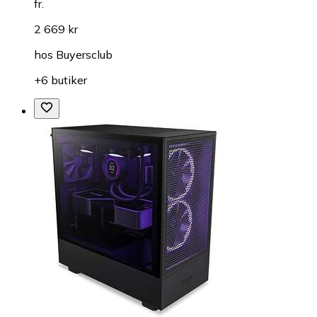
fr.
2 669 kr
hos
Buyersclub
+6 butiker