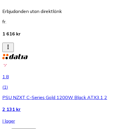
Erbjudanden utan direktlänk
fr.
1 616 kr
1.8
(
1
)
PSU NZXT C-Series Gold 1200W Black ATX3.1 2
2 131 kr
I lager