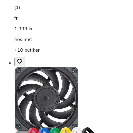
(
1
)
fr.
1 999 kr
hos
Inet
+10 butiker