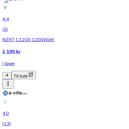
4.4
(
3
)
NZXT C1200 1200Watt
2 190 kr
I lager
Till butik
4.0
(
13
)