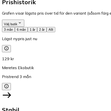
Prishistorik
Grafen visar lägsta pris över tid för den variant (såsom färg e
Välj butik
3 mån
6 mån
1 år
2 år
Allt
Lägst nypris just nu
129 kr
Meretes Ekobutik
Pristrend
3
mån
Stabil