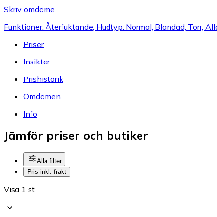
Skriv omdöme
Funktioner: Återfuktande, Hudtyp: Normal, Blandad, Torr, All
Priser
Insikter
Prishistorik
Omdömen
Info
Jämför priser och butiker
Alla filter
Pris inkl. frakt
Visa 1 st