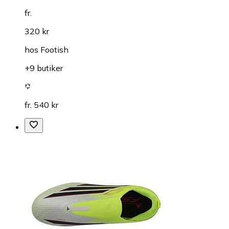
fr.
320 kr
hos
Footish
+9 butiker
fr. 540 kr