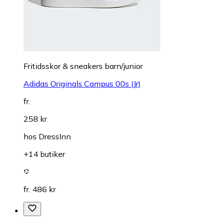
Fritidsskor & sneakers barn/junior
Adidas Originals Campus 00s (Jr)
fr.
258 kr
hos
DressInn
+14 butiker
fr. 486 kr