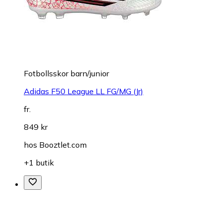
Fotbollsskor barn/junior
Adidas F50 League LL FG/MG (Jr)
fr.
849 kr
hos
Booztlet.com
+1 butik