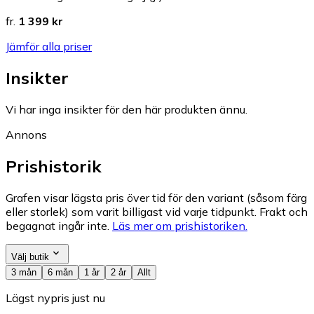
fr.
1 399 kr
Jämför alla priser
Insikter
Vi har inga insikter för den här produkten ännu.
Annons
Prishistorik
Grafen visar lägsta pris över tid för den variant (såsom färg
eller storlek) som varit billigast vid varje tidpunkt. Frakt och
begagnat ingår inte.
Läs mer om prishistoriken.
Välj butik
3 mån
6 mån
1 år
2 år
Allt
Lägst nypris just nu