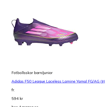
Fotbollsskor barn/junior
Adidas F50 League Laceless Lamine Yamal FG/AG (Jr)
fr.
594 kr
hos
Amazon.se