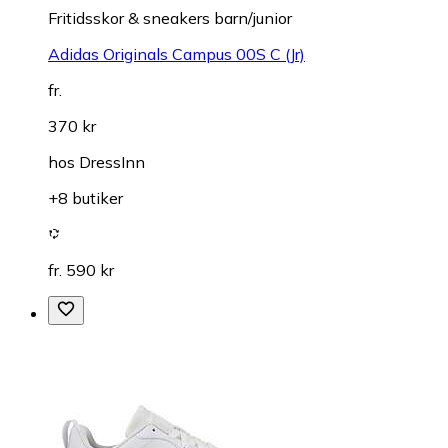
Fritidsskor & sneakers barn/junior
Adidas Originals Campus 00S C (Jr)
fr.
370 kr
hos
DressInn
+8 butiker
fr. 590 kr