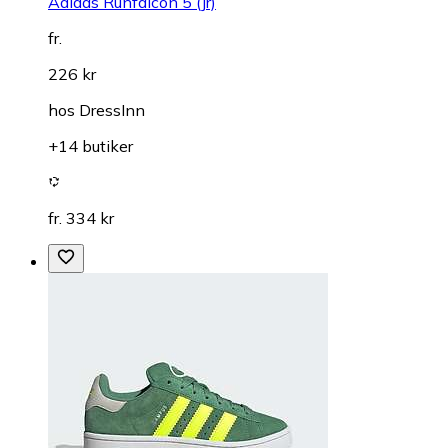
Adidas Runfalcon 5 (Jr)
fr.
226 kr
hos
DressInn
+14 butiker
fr. 334 kr