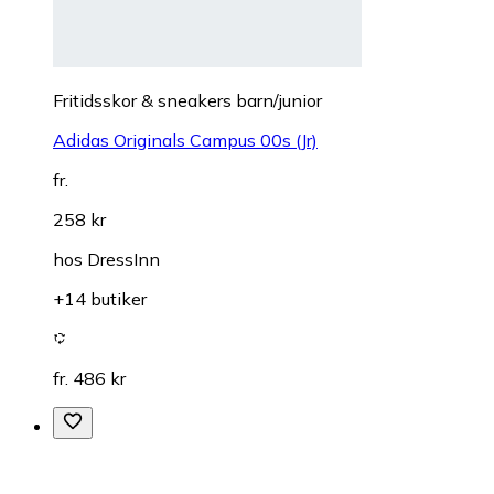
Fritidsskor & sneakers barn/junior
Adidas Originals Campus 00s (Jr)
fr.
258 kr
hos
DressInn
+14 butiker
fr. 486 kr