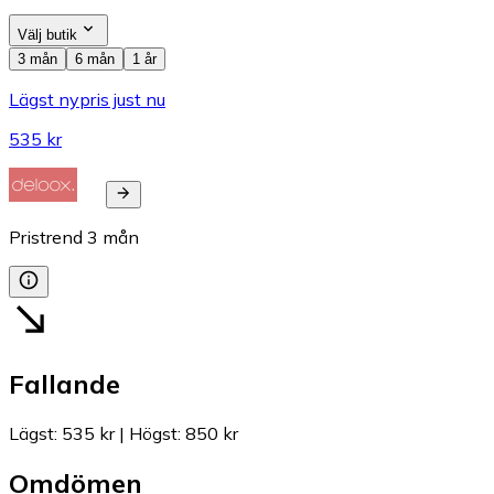
Välj butik
3 mån
6 mån
1 år
Lägst nypris just nu
535 kr
Pristrend
3
mån
Fallande
Lägst
:
535 kr
|
Högst
:
850 kr
Omdömen