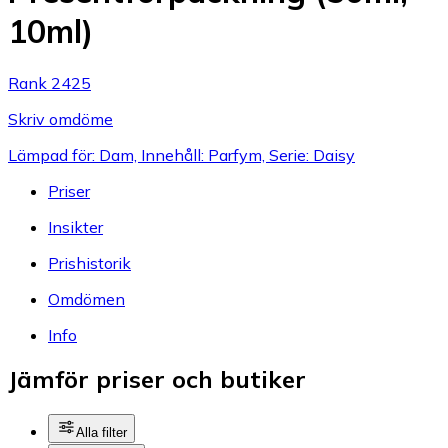
10ml)
Rank 2425
Skriv omdöme
Lämpad för: Dam, Innehåll: Parfym, Serie: Daisy
Priser
Insikter
Prishistorik
Omdömen
Info
Jämför priser och butiker
Alla filter