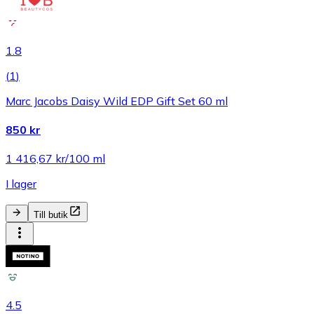
1.8
(
1
)
Marc Jacobs Daisy Wild EDP Gift Set 60 ml
850 kr
1 416,67 kr/100 ml
I lager
Till butik
4.5