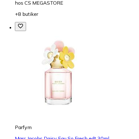
hos
CS MEGASTORE
+8 butiker
Parfym
Marc Jacobs Daisy Eau So Fresh edt 30ml