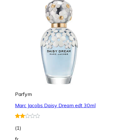
Parfym
Marc Jacobs Daisy Dream edt 30ml
(
1
)
fr.