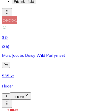
Pris inkl. frakt
3.9
(
35
)
Marc Jacobs Daisy Wild Parfymset
535 kr
I lager
Till butik