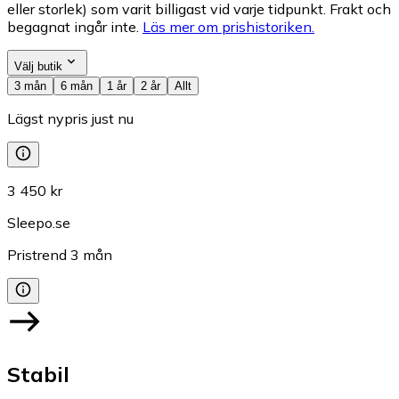
eller storlek) som varit billigast vid varje tidpunkt. Frakt och
begagnat ingår inte.
Läs mer om prishistoriken.
Välj butik
3 mån
6 mån
1 år
2 år
Allt
Lägst nypris just nu
3 450 kr
Sleepo.se
Pristrend
3
mån
Stabil