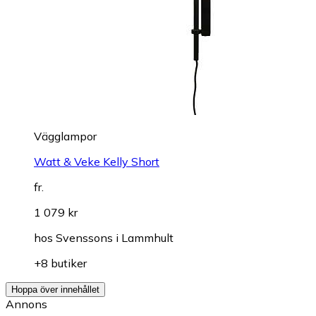
Vägglampor
Watt & Veke Kelly Short
fr.
1 079 kr
hos
Svenssons i Lammhult
+8 butiker
Hoppa över innehållet
Annons