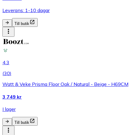
Leverans: 1-10 dagar
Till butik
4.3
(
30
)
Watt & Veke Prisma Floor Oak / Natural - Beige - H69CM
3 749 kr
I lager
Till butik