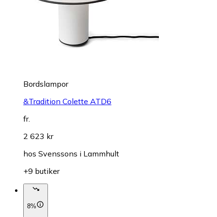
Bordslampor
&Tradition Colette ATD6
fr.
2 623 kr
hos
Svenssons i Lammhult
+9 butiker
8%