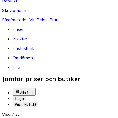
Rank 76
Skriv omdöme
Färg/material: Vit, Beige, Brun
Priser
Insikter
Prishistorik
Omdömen
Info
Jämför priser och butiker
Alla filter
I lager
Pris inkl. frakt
Visa 7 st