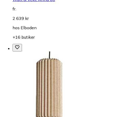
fr.
2 639 kr
hos
Elboden
+16 butiker