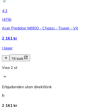
4.3
(
476
)
Acer Predator MI900 - Chassi - Tower - Vit
2 161 kr
I lager
Till butik
Visa 2 st
Erbjudanden utan direktlänk
fr.
2 161 kr