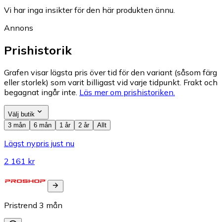
Vi har inga insikter för den här produkten ännu.
Annons
Prishistorik
Grafen visar lägsta pris över tid för den variant (såsom färg
eller storlek) som varit billigast vid varje tidpunkt. Frakt och
begagnat ingår inte.
Läs mer om prishistoriken.
Välj butik
3 mån
6 mån
1 år
2 år
Allt
Lägst nypris just nu
2 161 kr
Pristrend
3
mån