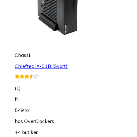
Chassi
Chieftec IX-01B (Svart)
(
1
)
fr.
549 kr
hos
OverClockers
+4 butiker