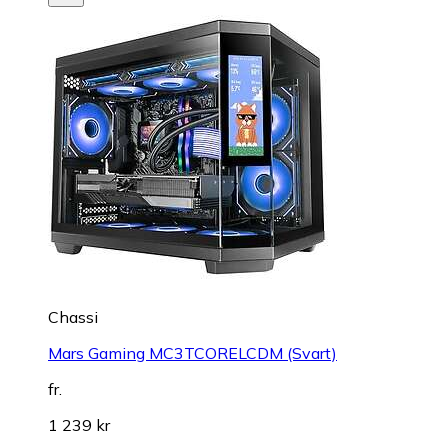
Chassi
Mars Gaming MC3TCORELCDM (Svart)
fr.
1 239 kr