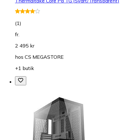
Thermaltake Core P8 TG (Svart/Transparent)
(
1
)
fr.
2 495 kr
hos
CS MEGASTORE
+1 butik