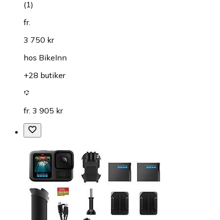
(
1
)
fr.
3 750 kr
hos
BikeInn
+28 butiker
fr. 3 905 kr