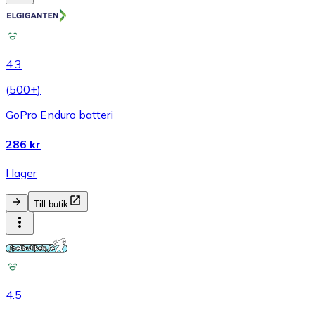
4.3
(
500+
)
GoPro Enduro batteri
286 kr
I lager
Till butik
4.5