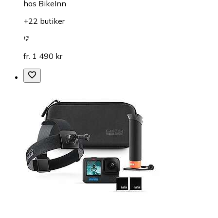
hos
BikeInn
+22 butiker
fr. 1 490 kr