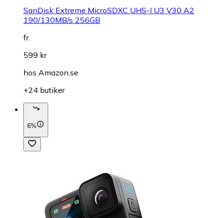
SanDisk Extreme MicroSDXC UHS-I U3 V30 A2
190/130MB/s 256GB
fr.
599 kr
hos
Amazon.se
+24 butiker
6%