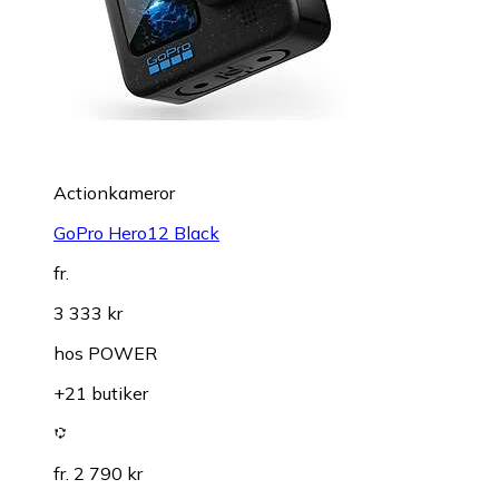
Actionkameror
GoPro Hero12 Black
fr.
3 333 kr
hos
POWER
+21 butiker
fr. 2 790 kr