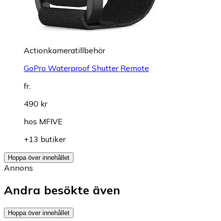
Actionkameratillbehör
GoPro Waterproof Shutter Remote
fr.
490 kr
hos
MFIVE
+13 butiker
Hoppa över innehållet
Annons
Andra besökte även
Hoppa över innehållet