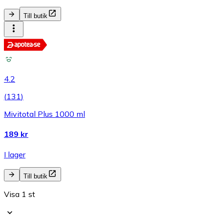
Till butik
4.2
(
131
)
Mivitotal Plus 1000 ml
189 kr
I lager
Till butik
Visa 1 st