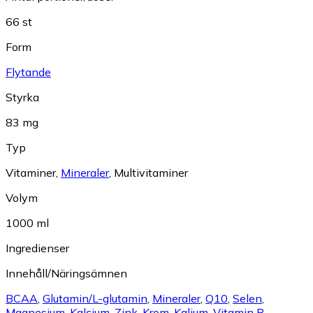
66 st
Form
Flytande
Styrka
83 mg
Typ
Vitaminer
,
Mineraler
,
Multivitaminer
Volym
1000 ml
Ingredienser
Innehåll/Näringsämnen
BCAA
,
Glutamin/L-glutamin
,
Mineraler
,
Q10
,
Selen
,
Magnesium
,
Kalcium
,
Zink
,
Krom
,
Kalium
,
Vitamin B
,