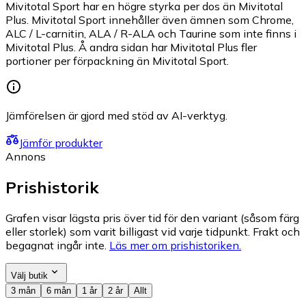
Mivitotal Sport har en högre styrka per dos än Mivitotal
Plus. Mivitotal Sport innehåller även ämnen som Chrome,
ALC / L-carnitin, ALA / R-ALA och Taurine som inte finns i
Mivitotal Plus. Å andra sidan har Mivitotal Plus fler
portioner per förpackning än Mivitotal Sport.
Jämförelsen är gjord med stöd av AI-verktyg.
Jämför produkter
Annons
Prishistorik
Grafen visar lägsta pris över tid för den variant (såsom färg
eller storlek) som varit billigast vid varje tidpunkt. Frakt och
begagnat ingår inte.
Läs mer om prishistoriken.
Välj butik
3 mån
6 mån
1 år
2 år
Allt