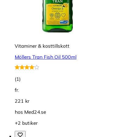
Vitaminer & kosttillskott
Möllers Tran Fish Oil 500ml
(
1
)
fr.
221 kr
hos
Med24.se
+2 butiker