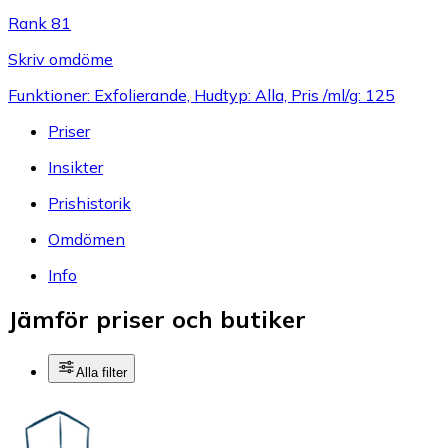
Rank 81
Skriv omdöme
Funktioner: Exfolierande, Hudtyp: Alla, Pris /ml/g: 125
Priser
Insikter
Prishistorik
Omdömen
Info
Jämför priser och butiker
Alla filter