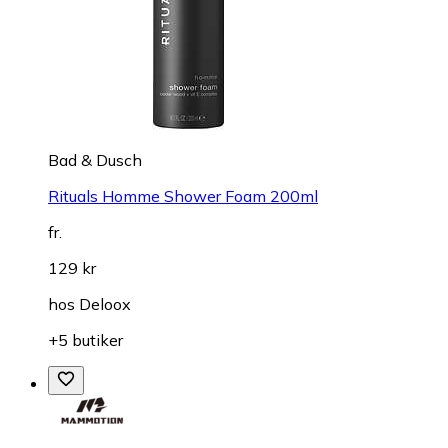
Bad & Dusch
Rituals Homme Shower Foam 200ml
fr.
129 kr
hos
Deloox
+5 butiker