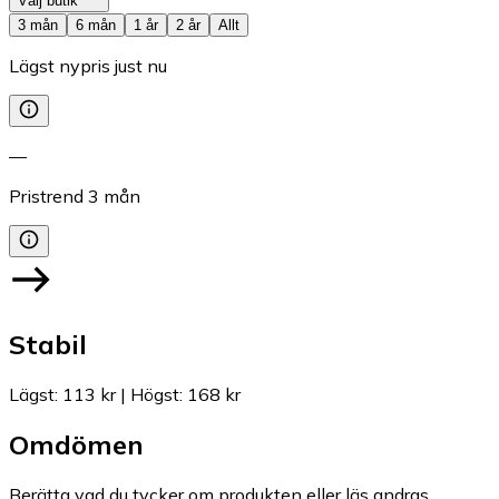
Välj butik
3 mån
6 mån
1 år
2 år
Allt
Lägst nypris just nu
—
Pristrend
3
mån
Stabil
Lägst
:
113 kr
|
Högst
:
168 kr
Omdömen
Berätta vad du tycker om produkten eller läs andras