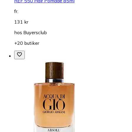
REF 550 Hair Pomade 85ml
fr.
131 kr
hos
Buyersclub
+20 butiker