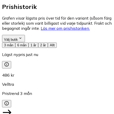
Prishistorik
Grafen visar lägsta pris över tid för den variant (såsom färg
eller storlek) som varit billigast vid varje tidpunkt. Frakt och
begagnat ingår inte.
Läs mer om prishistoriken.
Välj butik
3 mån
6 mån
1 år
2 år
Allt
Lägst nypris just nu
486 kr
Velltra
Pristrend
3
mån