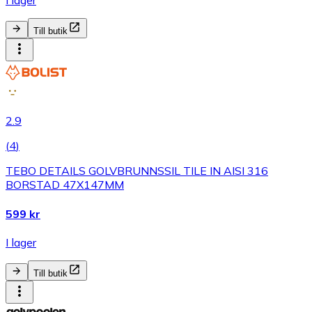
I lager
Till butik
2.9
(
4
)
TEBO DETAILS GOLVBRUNNSSIL TILE IN AISI 316
BORSTAD 47X147MM
599 kr
I lager
Till butik