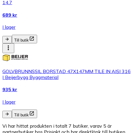
14.7
689 kr
I lager
Till butik
GOLVBRUNNSSIL BORSTAD 47X147MM TILE IN AISI 316
| Beijerbygg Byggmaterial
935 kr
I lager
Till butik
Vi har hittat produkten i totalt 7 butiker, varav 5 är
partnerbutiker hos Prisjakt och har direktlänk till butiken.