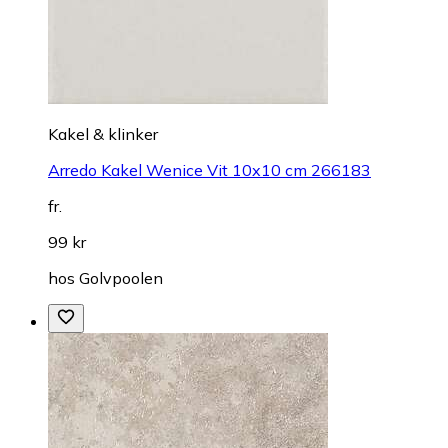
Kakel & klinker
Arredo Kakel Wenice Vit 10x10 cm 266183
fr.
99 kr
hos
Golvpoolen