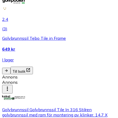
2.4
(
3
)
Golvbrunnssil Tebo Tile in Frame
649 kr
I lager
Till butik
Annons
Annons
Golvbrunnssil Golvbrunnssil Tile In 316 Stilren
golvbrunnssil med ram för montering av klinker. 14.7 X