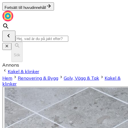
Fortsätt till huvudinnehåll
Sök
Annons
Kakel & klinker
Hem
Renovering & Bygg
Golv, Vägg & Tak
Kakel &
klinker