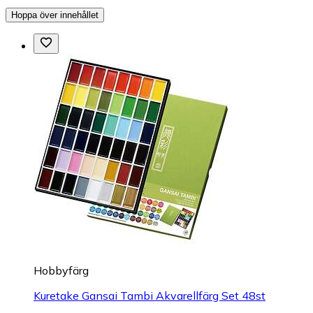
Hoppa över innehållet
Hobbyfärg
Kuretake Gansai Tambi Akvarellfärg Set 48st