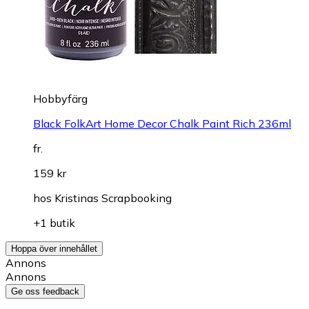
Hobbyfärg
Black FolkArt Home Decor Chalk Paint Rich 236ml
fr.
159 kr
hos
Kristinas Scrapbooking
+1 butik
Hoppa över innehållet
Annons
Annons
Ge oss feedback