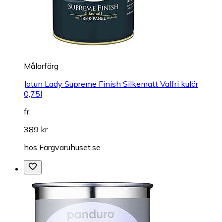
Målarfärg
Jotun Lady Supreme Finish Silkematt Valfri kulör
0,75l
fr.
389 kr
hos
Färgvaruhuset.se