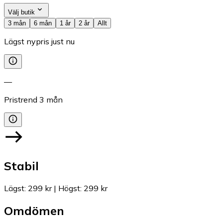
Välj butik
3 mån
6 mån
1 år
2 år
Allt
Lägst nypris just nu
—
Pristrend
3
mån
Stabil
Lägst
:
299 kr
|
Högst
:
299 kr
Omdömen