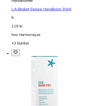
Handkrämer
L:A Bruket Spruce Handkräm 30ml
fr.
119 kr
hos
Harmoniq.se
+3 butiker