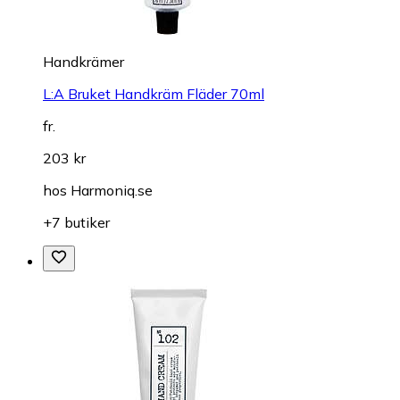
Handkrämer
L:A Bruket Handkräm Fläder 70ml
fr.
203 kr
hos
Harmoniq.se
+7 butiker