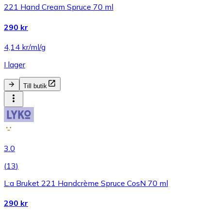
221 Hand Cream Spruce 70 ml
290 kr
4,14 kr/ml/g
I lager
Till butik
3.0
(
13
)
L:a Bruket 221 Handcrème Spruce CosN 70 ml
290 kr