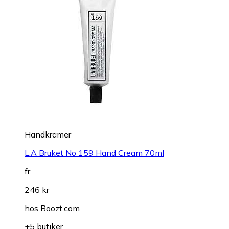
Handkrämer
L:A Bruket No 159 Hand Cream 70ml
fr.
246 kr
hos
Boozt.com
+5 butiker