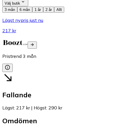
Välj butik
3 mån
6 mån
1 år
2 år
Allt
Lägst nypris just nu
217 kr
Pristrend
3
mån
Fallande
Lägst
:
217 kr
|
Högst
:
290 kr
Omdömen