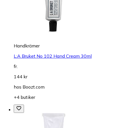
Handkrämer
L:A Bruket No 102 Hand Cream 30ml
fr.
144 kr
hos
Boozt.com
+4 butiker