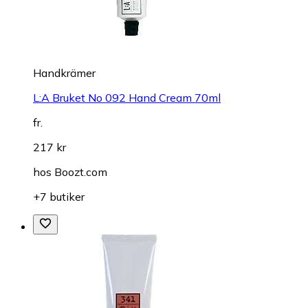
Handkrämer
L:A Bruket No 092 Hand Cream 70ml
fr.
217 kr
hos
Boozt.com
+7 butiker