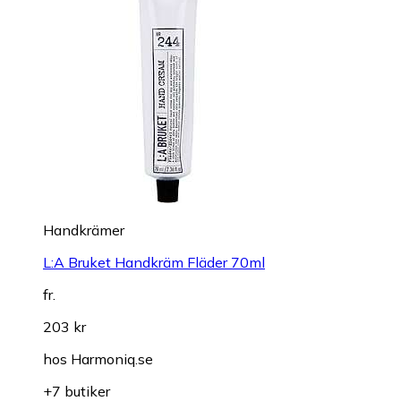
Handkrämer
L:A Bruket Handkräm Fläder 70ml
fr.
203 kr
hos
Harmoniq.se
+7 butiker