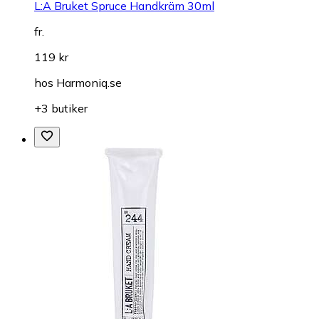
L:A Bruket Spruce Handkräm 30ml
fr.
119 kr
hos
Harmoniq.se
+3 butiker