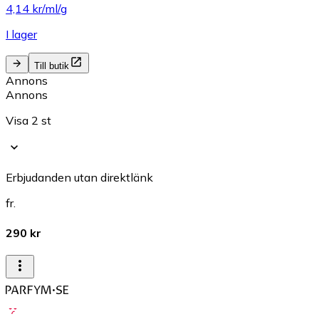
4,14 kr/ml/g
I lager
Till butik
Annons
Annons
Visa 2 st
Erbjudanden utan direktlänk
fr.
290 kr