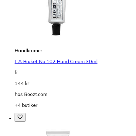
Handkrämer
L:A Bruket No 102 Hand Cream 30ml
fr.
144 kr
hos
Boozt.com
+4 butiker