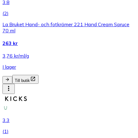
3.8
(
2
)
La Bruket Hand- och fotkrämer 221 Hand Cream Spruce
70 ml
263 kr
3,76 kr/ml/g
I lager
Till butik
3.3
(
1
)