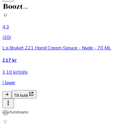
4.3
(
30
)
L:a Bruket 221 Hand Cream Spruce - Nude - 70 ML
217 kr
3,10 kr/ml/g
I lager
Till butik