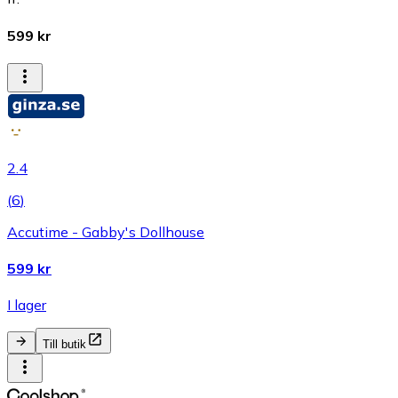
599 kr
2.4
(
6
)
Accutime - Gabby's Dollhouse
599 kr
I lager
Till butik