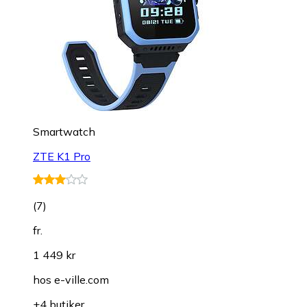
Smartwatch
ZTE K1 Pro
(
7
)
fr.
1 449 kr
hos
e-ville.com
+4 butiker