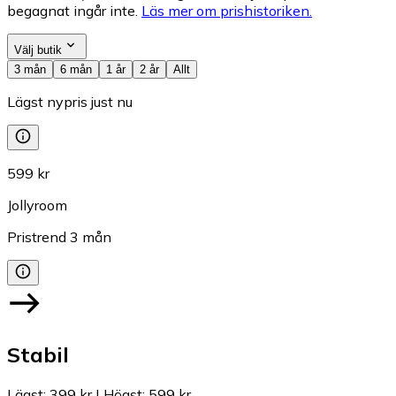
begagnat ingår inte.
Läs mer om prishistoriken.
Välj butik
3 mån
6 mån
1 år
2 år
Allt
Lägst nypris just nu
599 kr
Jollyroom
Pristrend
3
mån
Stabil
Lägst
:
399 kr
|
Högst
:
599 kr