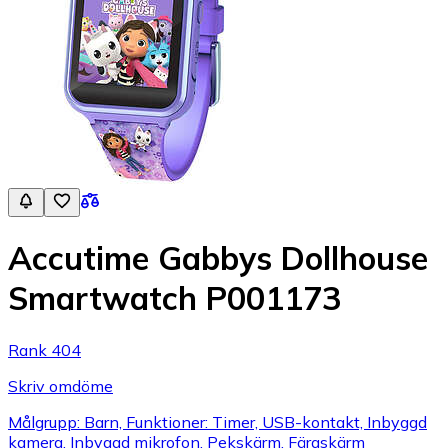
Accutime Gabbys Dollhouse
Smartwatch P001173
Rank 404
Skriv omdöme
Målgrupp: Barn, Funktioner: Timer, USB-kontakt, Inbyggd
kamera, Inbyggd mikrofon, Pekskärm, Färgskärm