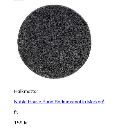
Halkmattor
Noble House Rund Badrumsmatta Mörkgrå
fr.
159 kr