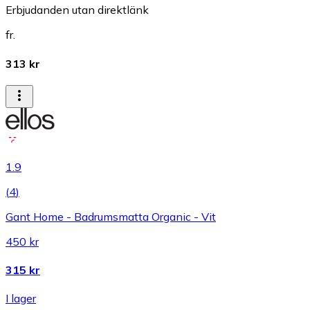
Erbjudanden utan direktlänk
fr.
313 kr
1.9
(
4
)
Gant Home - Badrumsmatta Organic - Vit
450 kr
315 kr
I lager