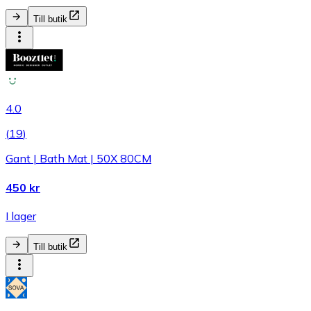
Till butik
4.0
(
19
)
Gant | Bath Mat | 50X 80CM
450 kr
I lager
Till butik