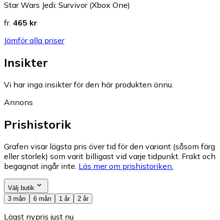
Star Wars Jedi: Survivor (Xbox One)
fr.
465 kr
Jämför alla priser
Insikter
Vi har inga insikter för den här produkten ännu.
Annons
Prishistorik
Grafen visar lägsta pris över tid för den variant (såsom färg
eller storlek) som varit billigast vid varje tidpunkt. Frakt och
begagnat ingår inte.
Läs mer om prishistoriken.
Välj butik
3 mån
6 mån
1 år
2 år
Lägst nypris just nu