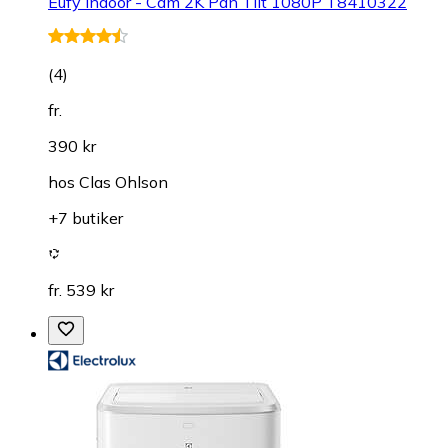
Eufy Indoor - Cam 2K Pan Tilt 1080P T8410322
(
4
)
fr.
390 kr
hos
Clas Ohlson
+7 butiker
fr. 539 kr