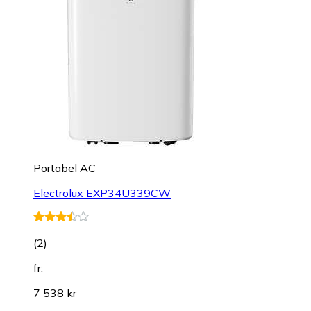
Portabel AC
Electrolux EXP34U339CW
(
2
)
fr.
7 538 kr