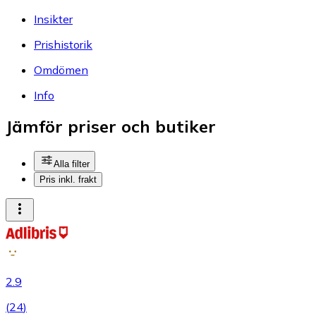
Insikter
Prishistorik
Omdömen
Info
Jämför priser och butiker
Alla filter
Pris inkl. frakt
2.9
(
24
)