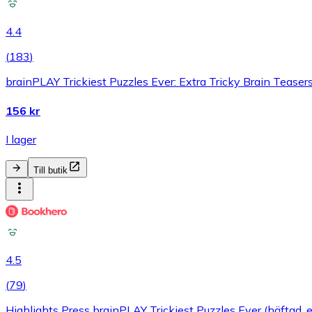
4.4
(
183
)
brainPLAY Trickiest Puzzles Ever: Extra Tricky Brain Teaser
156 kr
I lager
Till butik
4.5
(
79
)
Highlights Press brainPLAY Trickiest Puzzles Ever (häftad, 