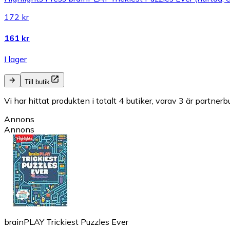
172 kr
161 kr
I lager
Till butik
Vi har hittat produkten i totalt 4 butiker, varav 3 är partnerbu
Annons
Annons
brainPLAY Trickiest Puzzles Ever