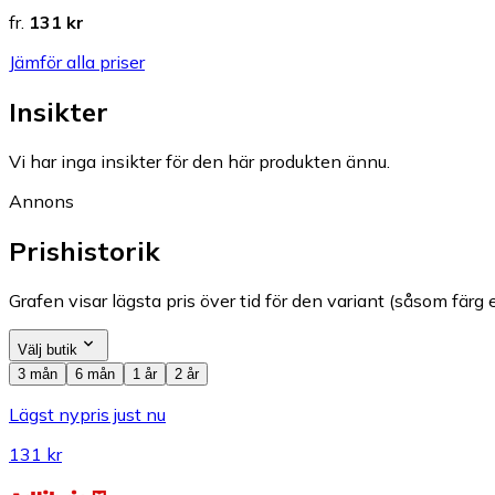
fr.
131 kr
Jämför alla priser
Insikter
Vi har inga insikter för den här produkten ännu.
Annons
Prishistorik
Grafen visar lägsta pris över tid för den variant (såsom färg e
Välj butik
3 mån
6 mån
1 år
2 år
Lägst nypris just nu
131 kr