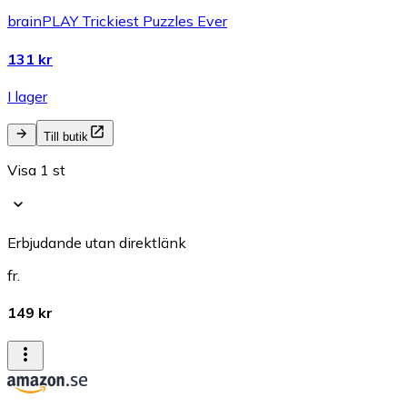
brainPLAY Trickiest Puzzles Ever
131 kr
I lager
Till butik
Visa 1 st
Erbjudande utan direktlänk
fr.
149 kr