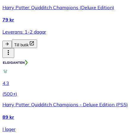
Harry Potter: Quidditch Champions (Deluxe Edition)
79 kr
Leverans: 1-2 dagar
Till butik
4.3
(
500+
)
Harry Potter: Quidditch Champions - Deluxe Edition (PS5)
89 kr
I lager