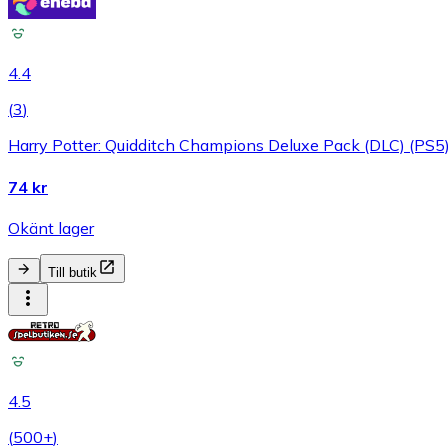
4.4
(
3
)
Harry Potter: Quidditch Champions Deluxe Pack (DLC) (P
74 kr
Okänt lager
Till butik
4.5
(
500+
)