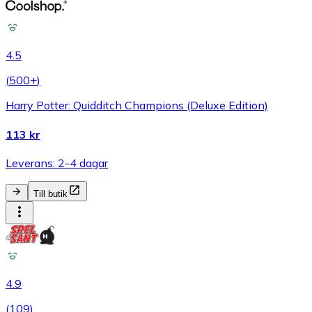
4.5
(
500+
)
Harry Potter: Quidditch Champions (Deluxe Edition)
113 kr
Leverans: 2-4 dagar
Till butik
4.9
(
109
)