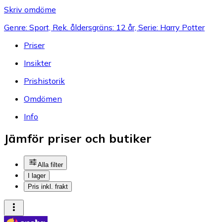
Skriv omdöme
Genre: Sport, Rek. åldersgräns: 12 år, Serie: Harry Potter
Priser
Insikter
Prishistorik
Omdömen
Info
Jämför priser och butiker
Alla filter
I lager
Pris inkl. frakt