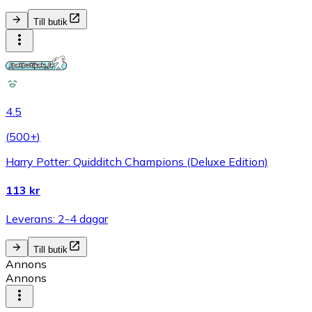
Till butik
4.5
(
500+
)
Harry Potter: Quidditch Champions (Deluxe Edition)
113 kr
Leverans: 2-4 dagar
Till butik
Annons
Annons