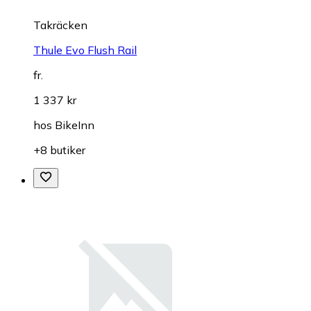
Takräcken
Thule Evo Flush Rail
fr.
1 337 kr
hos
BikeInn
+8 butiker