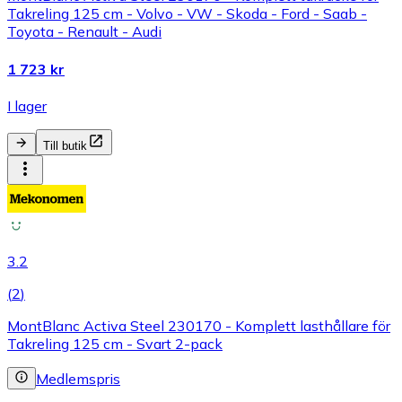
Takreling 125 cm - Volvo - VW - Skoda - Ford - Saab -
Toyota - Renault - Audi
1 723 kr
I lager
Till butik
3.2
(
2
)
MontBlanc Activa Steel 230170 - Komplett lasthållare för
Takreling 125 cm - Svart 2-pack
Medlemspris