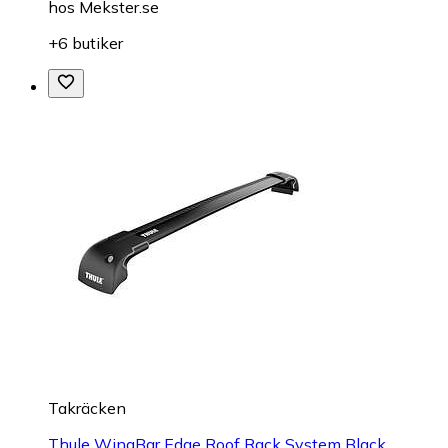
hos
Mekster.se
+6 butiker
Takräcken
Thule WingBar Edge Roof Rack System Black