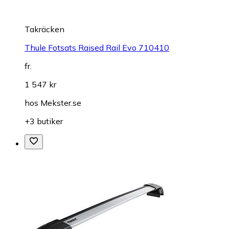
Takräcken
Thule Fotsats Raised Rail Evo 710410
fr.
1 547 kr
hos
Mekster.se
+3 butiker