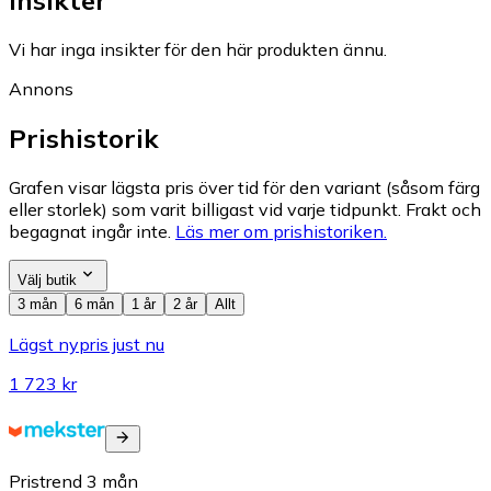
Vi har inga insikter för den här produkten ännu.
Annons
Prishistorik
Grafen visar lägsta pris över tid för den variant (såsom färg
eller storlek) som varit billigast vid varje tidpunkt. Frakt och
begagnat ingår inte.
Läs mer om prishistoriken.
Välj butik
3 mån
6 mån
1 år
2 år
Allt
Lägst nypris just nu
1 723 kr
Pristrend
3
mån