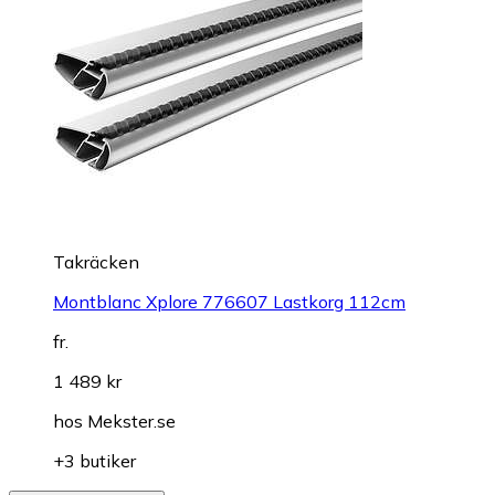
Takräcken
Montblanc Xplore 776607 Lastkorg 112cm
fr.
1 489 kr
hos
Mekster.se
+3 butiker