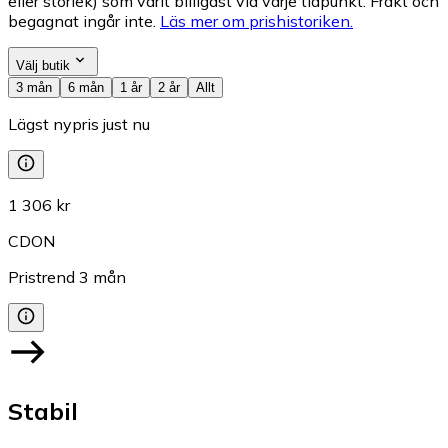
eller storlek) som varit billigast vid varje tidpunkt. Frakt och
begagnat ingår inte.
Läs mer om prishistoriken.
Välj butik
3 mån
6 mån
1 år
2 år
Allt
Lägst nypris just nu
1 306 kr
CDON
Pristrend
3
mån
Stabil