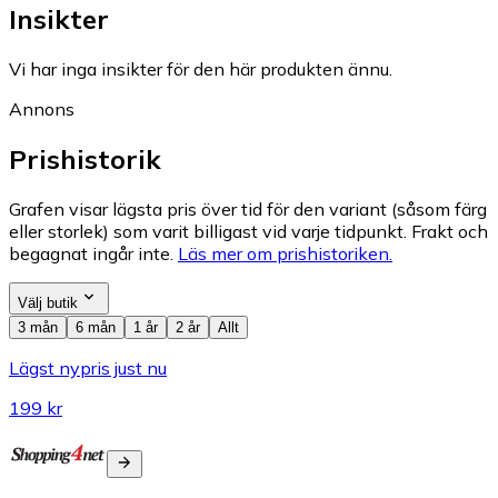
Insikter
Vi har inga insikter för den här produkten ännu.
Annons
Prishistorik
Grafen visar lägsta pris över tid för den variant (såsom färg
eller storlek) som varit billigast vid varje tidpunkt. Frakt och
begagnat ingår inte.
Läs mer om prishistoriken.
Välj butik
3 mån
6 mån
1 år
2 år
Allt
Lägst nypris just nu
199 kr