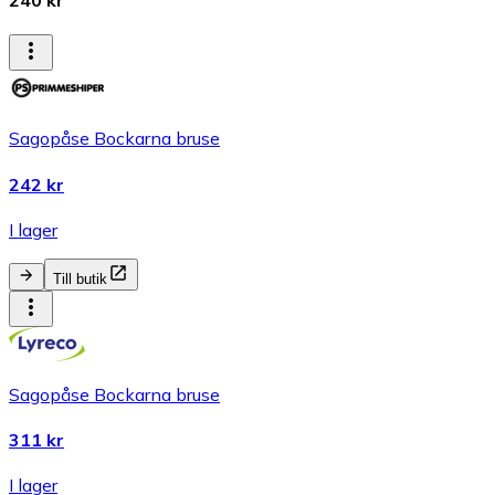
240 kr
Sagopåse Bockarna bruse
242 kr
I lager
Till butik
Sagopåse Bockarna bruse
311 kr
I lager