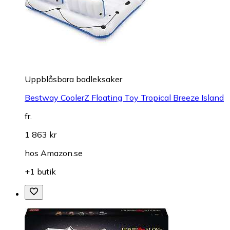
Uppblåsbara badleksaker
Bestway CoolerZ Floating Toy Tropical Breeze Island
fr.
1 863 kr
hos
Amazon.se
+1 butik