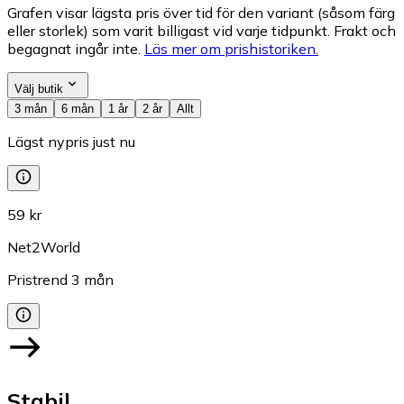
Grafen visar lägsta pris över tid för den variant (såsom färg
eller storlek) som varit billigast vid varje tidpunkt. Frakt och
begagnat ingår inte.
Läs mer om prishistoriken.
Välj butik
3 mån
6 mån
1 år
2 år
Allt
Lägst nypris just nu
59 kr
Net2World
Pristrend
3
mån
Stabil