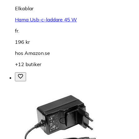
Elkablar
Hama Usb-c-laddare 45 W
fr.
196 kr
hos
Amazon.se
+12 butiker