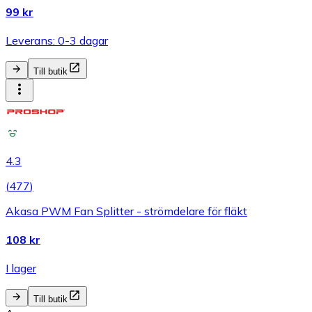
99 kr
Leverans: 0-3 dagar
Till butik
4.3
(
477
)
Akasa PWM Fan Splitter - strömdelare för fläkt
108 kr
I lager
Till butik