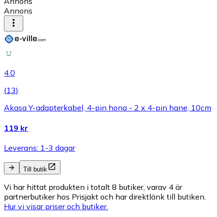
Annons
Annons
4.0
(
13
)
Akasa Y-adapterkabel, 4-pin hona - 2 x 4-pin hane, 10cm
119 kr
Leverans: 1-3 dagar
Till butik
Vi har hittat produkten i totalt 8 butiker, varav 4 är
partnerbutiker hos Prisjakt och har direktlänk till butiken.
Hur vi visar priser och butiker.