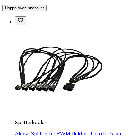
Hoppa över innehållet
Splitterkablar
Akasa Splitter för PWM-fläktar, 4-pin till 5-pin