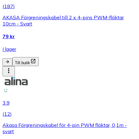
(
187
)
AKASA Förgreningskabel till 2 x 4-pins PWM-fläktar
10cm - Svart
79 kr
I lager
Till butik
3.9
(
12
)
Akasa Förgreningskabel för 4-pin PWM fläktar, 0,1m -
svart