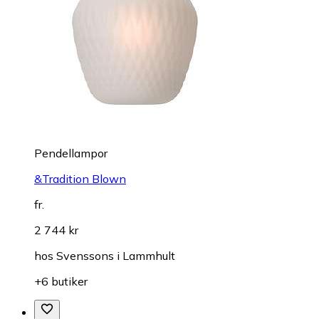
Pendellampor
&Tradition Blown
fr.
2 744 kr
hos
Svenssons i Lammhult
+6 butiker