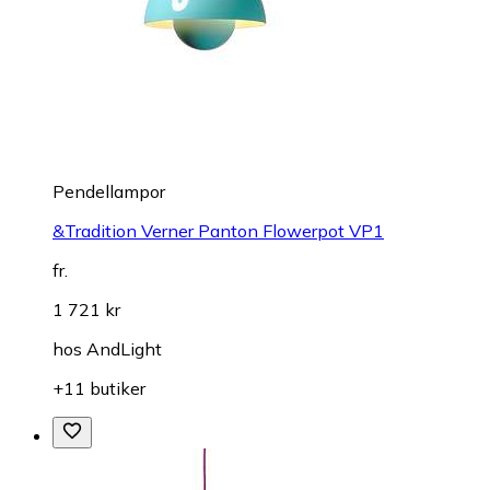
Pendellampor
&Tradition Verner Panton Flowerpot VP1
fr.
1 721 kr
hos
AndLight
+11 butiker