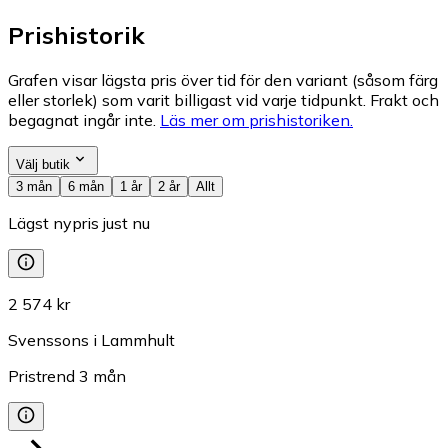
Prishistorik
Grafen visar lägsta pris över tid för den variant (såsom färg
eller storlek) som varit billigast vid varje tidpunkt. Frakt och
begagnat ingår inte.
Läs mer om prishistoriken.
Välj butik
3 mån
6 mån
1 år
2 år
Allt
Lägst nypris just nu
2 574 kr
Svenssons i Lammhult
Pristrend
3
mån