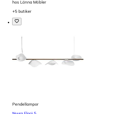
hos
Länna Möbler
+5 butiker
Pendellampor
Nuura Florii 5