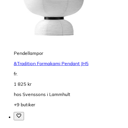
Pendellampor
&Tradition Formakami Pendant JH5
fr.
1 825 kr
hos
Svenssons i Lammhult
+9 butiker