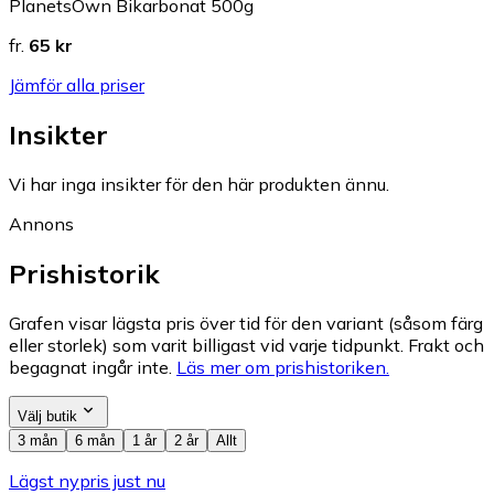
PlanetsOwn Bikarbonat 500g
fr.
65 kr
Jämför alla priser
Insikter
Vi har inga insikter för den här produkten ännu.
Annons
Prishistorik
Grafen visar lägsta pris över tid för den variant (såsom färg
eller storlek) som varit billigast vid varje tidpunkt. Frakt och
begagnat ingår inte.
Läs mer om prishistoriken.
Välj butik
3 mån
6 mån
1 år
2 år
Allt
Lägst nypris just nu