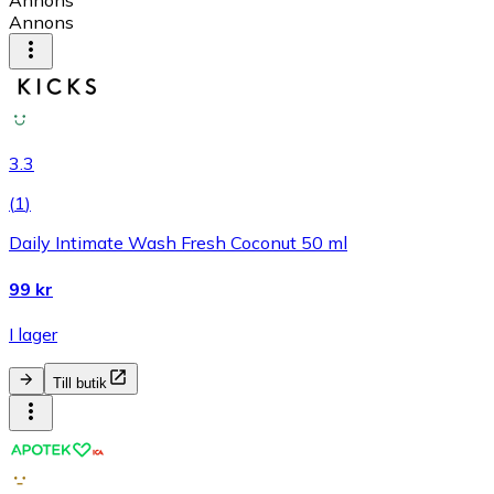
Annons
Annons
3.3
(
1
)
Daily Intimate Wash Fresh Coconut 50 ml
99 kr
I lager
Till butik