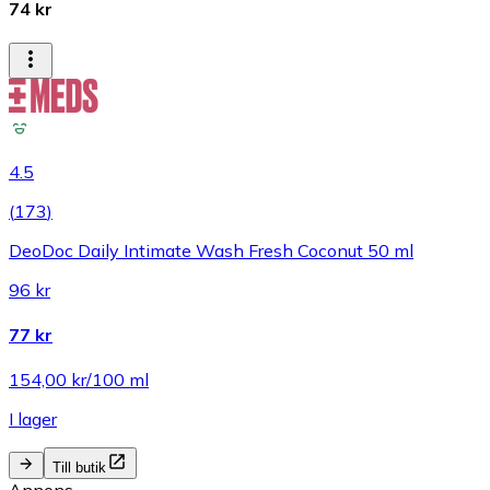
74 kr
4.5
(
173
)
DeoDoc Daily Intimate Wash Fresh Coconut 50 ml
96 kr
77 kr
154,00 kr/100 ml
I lager
Till butik