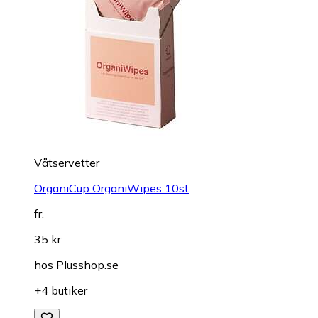
Våtservetter
OrganiCup OrganiWipes 10st
fr.
35 kr
hos
Plusshop.se
+4 butiker