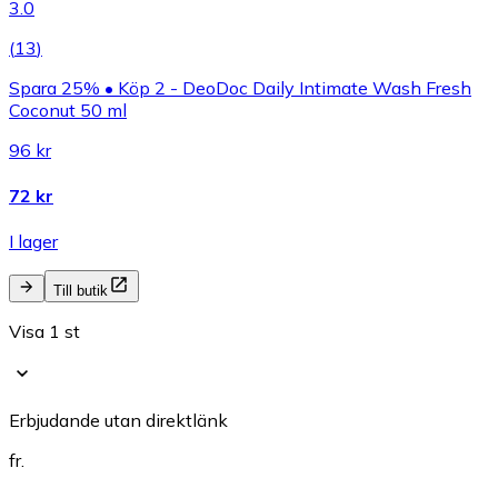
3.0
(
13
)
Spara 25% • Köp 2 - DeoDoc Daily Intimate Wash Fresh
Coconut 50 ml
96 kr
72 kr
I lager
Till butik
Visa 1 st
Erbjudande utan direktlänk
fr.