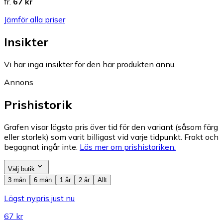
fr.
67 kr
Jämför alla priser
Insikter
Vi har inga insikter för den här produkten ännu.
Annons
Prishistorik
Grafen visar lägsta pris över tid för den variant (såsom färg
eller storlek) som varit billigast vid varje tidpunkt. Frakt och
begagnat ingår inte.
Läs mer om prishistoriken.
Välj butik
3 mån
6 mån
1 år
2 år
Allt
Lägst nypris just nu
67 kr