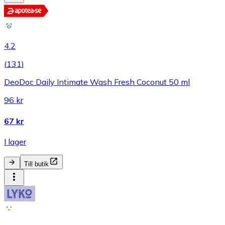
4.2
(
131
)
DeoDoc Daily Intimate Wash Fresh Coconut 50 ml
96 kr
67 kr
I lager
Till butik