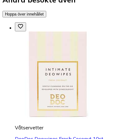
Hoppa över innehållet
Våtservetter
DeoDoc Deowipes Fresh Coconut 10st