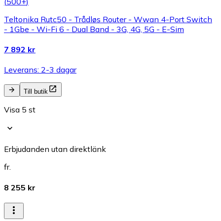
(
500+
)
Teltonika Rutc50 - Trådløs Router - Wwan 4-Port Switch
- 1Gbe - Wi-Fi 6 - Dual Band - 3G, 4G, 5G - E-Sim
7 892 kr
Leverans: 2-3 dagar
Till butik
Visa 5 st
Erbjudanden utan direktlänk
fr.
8 255 kr