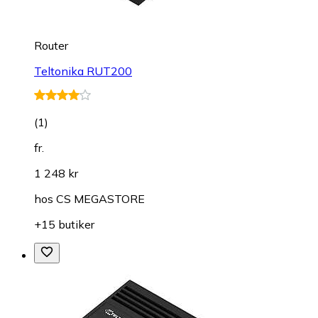
Router
Teltonika RUT200
(
1
)
fr.
1 248 kr
hos
CS MEGASTORE
+15 butiker