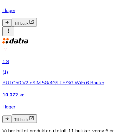
I lager
Till butik
1.8
(
1
)
RUTC50 V2 eSIM 5G/4G/LTE/3G WiFi 6 Router
10 072 kr
I lager
Till butik
Vi har hittat produkten i totalt 11 butiker, varav 6 är