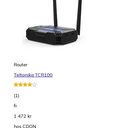
Router
Teltonika TCR100
(
1
)
fr.
1 472 kr
hos
CDON