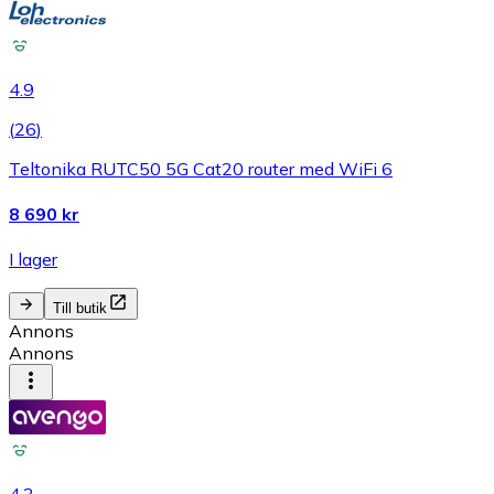
4.9
(
26
)
Teltonika RUTC50 5G Cat20 router med WiFi 6
8 690 kr
I lager
Till butik
Annons
Annons