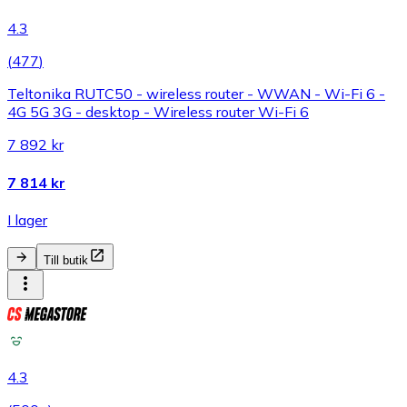
4.3
(
477
)
Teltonika RUTC50 - wireless router - WWAN - Wi-Fi 6 -
4G 5G 3G - desktop - Wireless router Wi-Fi 6
7 892 kr
7 814 kr
I lager
Till butik
4.3