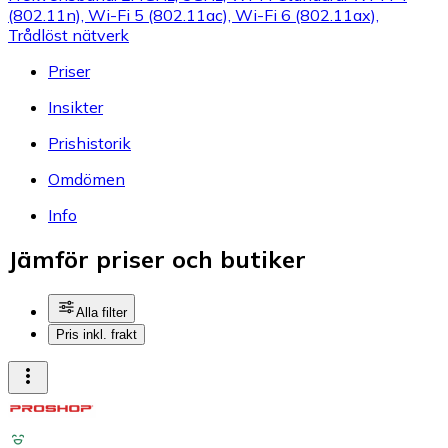
(802.11n), Wi-Fi 5 (802.11ac), Wi-Fi 6 (802.11ax),
Trådlöst nätverk
Priser
Insikter
Prishistorik
Omdömen
Info
Jämför priser och butiker
Alla filter
Pris inkl. frakt