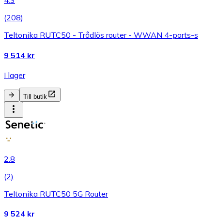
4.3
(
208
)
Teltonika RUTC50 - Trådlös router - WWAN 4-ports-s
9 514 kr
I lager
Till butik
2.8
(
2
)
Teltonika RUTC50 5G Router
9 524 kr