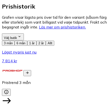
Prishistorik
Grafen visar lägsta pris över tid för den variant (såsom färg
eller storlek) som varit billigast vid varje tidpunkt. Frakt och
begagnat ingår inte.
Läs mer om prishistoriken.
Välj butik
3 mån
6 mån
1 år
2 år
Allt
Lägst nypris just nu
7 814 kr
Pristrend
3
mån