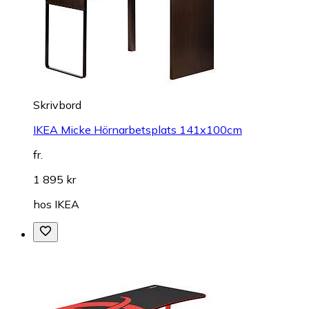
Skrivbord
IKEA Micke Hörnarbetsplats 141x100cm
fr.
1 895 kr
hos
IKEA