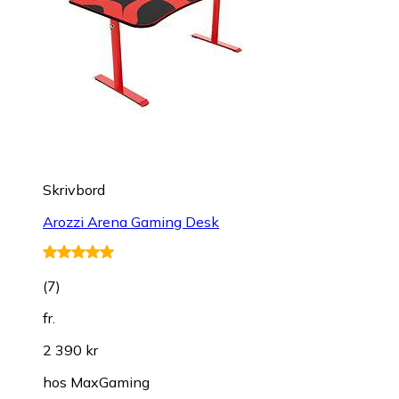
Skrivbord
Arozzi Arena Gaming Desk
(
7
)
fr.
2 390 kr
hos
MaxGaming