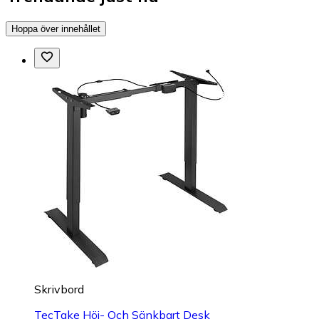
Hoppa över innehållet
Skrivbord
TecTake Höj- Och Sänkbart Desk