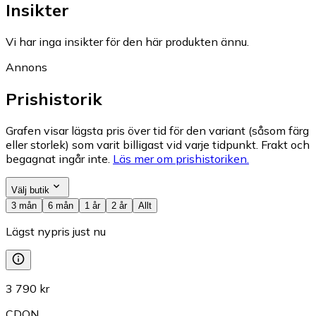
Insikter
Vi har inga insikter för den här produkten ännu.
Annons
Prishistorik
Grafen visar lägsta pris över tid för den variant (såsom färg
eller storlek) som varit billigast vid varje tidpunkt. Frakt och
begagnat ingår inte.
Läs mer om prishistoriken.
Välj butik
3 mån
6 mån
1 år
2 år
Allt
Lägst nypris just nu
3 790 kr
CDON