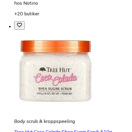
hos
Notino
+20 butiker
Body scrub & kroppspeeling
Tree Hut Coco Colada Shea Sugar Scrub 510g