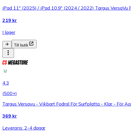
iPad 11" (2025) / iPad 10.9" (2024 / 2022) Targus VersaVu F
219 kr
I lager
Till butik
4.3
(
500+
)
Targus Versavu - Vikbart Fodral För Surfplatta - Klar - För 
369 kr
Leverans: 2-4 dagar