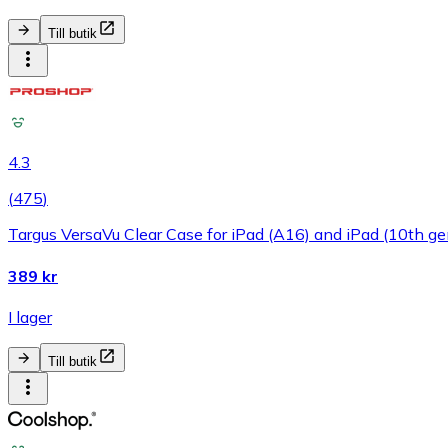
Till butik
4.3
(
475
)
Targus VersaVu Clear Case for iPad (A16) and iPad (10th ge
389 kr
I lager
Till butik