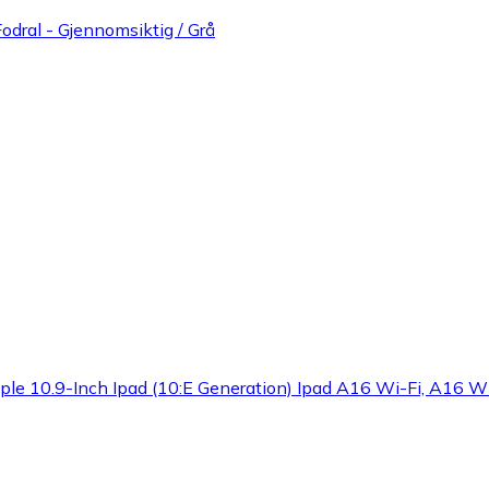
odral - Gjennomsiktig / Grå
Apple 10.9-Inch Ipad (10:E Generation) Ipad A16 Wi-Fi, A16 Wi-