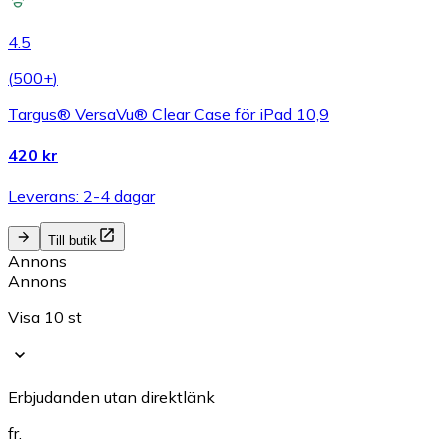
4.5
(
500+
)
Targus® VersaVu® Clear Case för iPad 10,9
420 kr
Leverans: 2-4 dagar
Till butik
Annons
Annons
Visa 10 st
Erbjudanden utan direktlänk
fr.