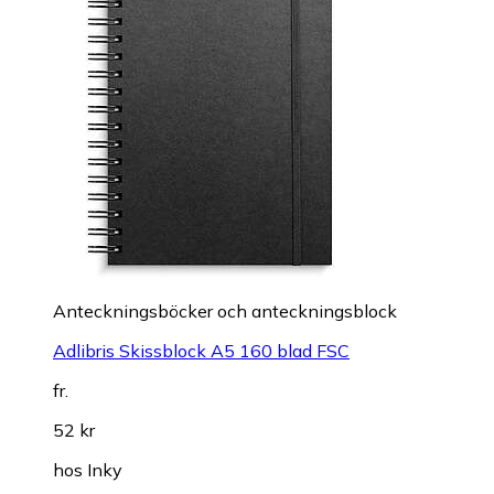
Anteckningsböcker och anteckningsblock
Adlibris Skissblock A5 160 blad FSC
fr.
52 kr
hos
Inky