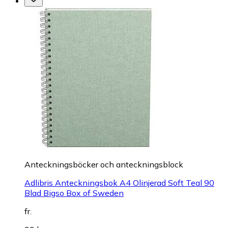
Anteckningsböcker och anteckningsblock
Adlibris Anteckningsbok A4 Olinjerad Soft Teal 90
Blad Bigso Box of Sweden
fr.