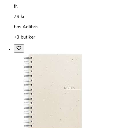
fr.
79 kr
hos
Adlibris
+3 butiker