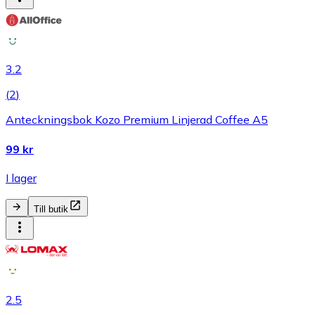
3.2
(
2
)
Anteckningsbok Kozo Premium Linjerad Coffee A5
99 kr
I lager
Till butik
2.5