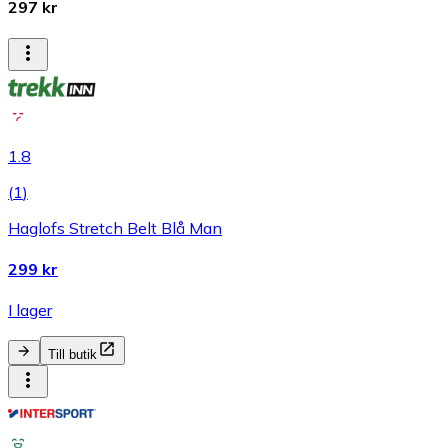
297 kr
1.8
(
1
)
Haglofs Stretch Belt Blå Man
299 kr
I lager
Till butik