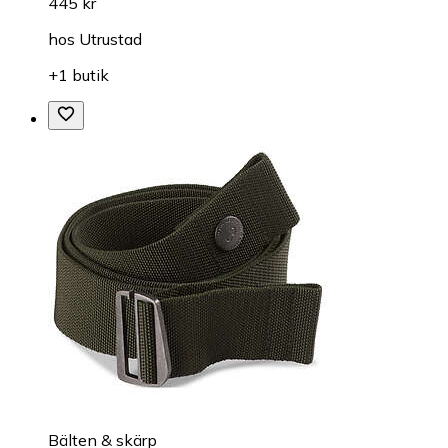
445 kr
hos
Utrustad
+1 butik
Bälten & skärp