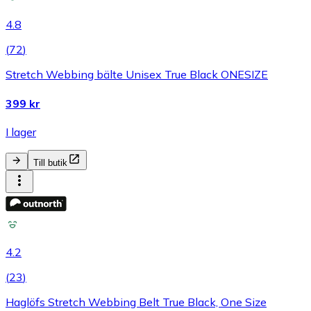
4.8
(
72
)
Stretch Webbing bälte Unisex True Black ONESIZE
399 kr
I lager
Till butik
4.2
(
23
)
Haglöfs Stretch Webbing Belt True Black, One Size