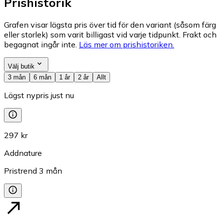
Prishistorik
Grafen visar lägsta pris över tid för den variant (såsom färg
eller storlek) som varit billigast vid varje tidpunkt. Frakt och
begagnat ingår inte.
Läs mer om prishistoriken.
Välj butik
3 mån
6 mån
1 år
2 år
Allt
Lägst nypris just nu
297 kr
Addnature
Pristrend
3
mån