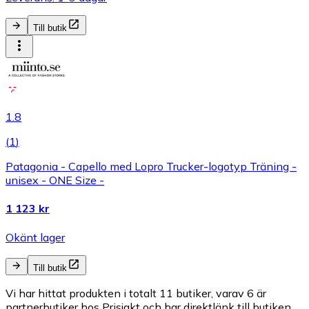
Till butik
1.8
(
1
)
Patagonia - Capello med Lopro Trucker-logotyp Träning -
unisex - ONE Size -
1 123 kr
Okänt lager
Till butik
Vi har hittat produkten i totalt 11 butiker, varav 6 är
partnerbutiker hos Prisjakt och har direktlänk till butiken.