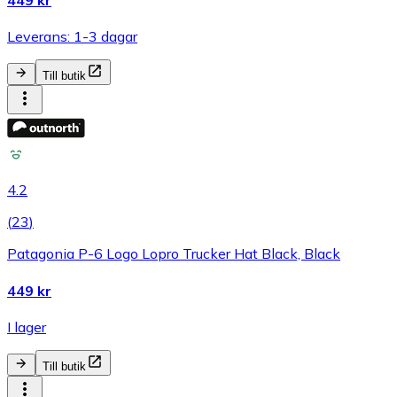
449 kr
Leverans: 1-3 dagar
Till butik
4.2
(
23
)
Patagonia P-6 Logo Lopro Trucker Hat Black, Black
449 kr
I lager
Till butik