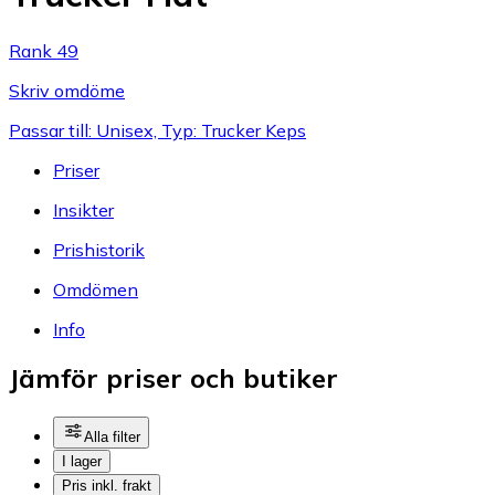
Rank 49
Skriv omdöme
Passar till: Unisex, Typ: Trucker Keps
Priser
Insikter
Prishistorik
Omdömen
Info
Jämför priser och butiker
Alla filter
I lager
Pris inkl. frakt