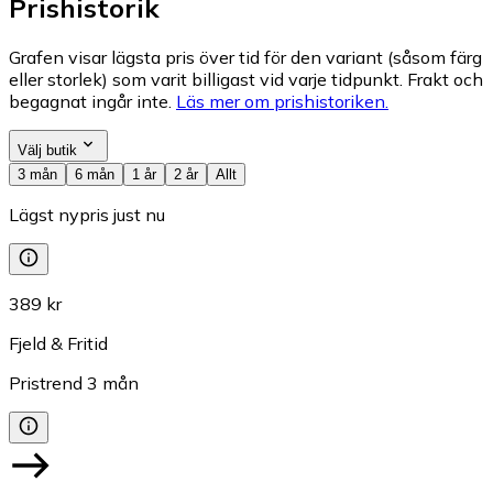
Prishistorik
Grafen visar lägsta pris över tid för den variant (såsom färg
eller storlek) som varit billigast vid varje tidpunkt. Frakt och
begagnat ingår inte.
Läs mer om prishistoriken.
Välj butik
3 mån
6 mån
1 år
2 år
Allt
Lägst nypris just nu
389 kr
Fjeld & Fritid
Pristrend
3
mån