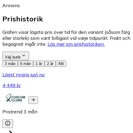
Annons
Prishistorik
Grafen visar lägsta pris över tid för den variant (såsom färg
eller storlek) som varit billigast vid varje tidpunkt. Frakt och
begagnat ingår inte.
Läs mer om prishistoriken.
Välj butik
3 mån
6 mån
1 år
2 år
Allt
Lägst nypris just nu
4 449 kr
Pristrend
3
mån