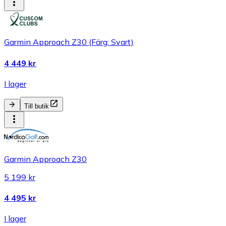
Garmin Approach Z30 (Färg: Svart)
4 449 kr
I lager
Till butik
Garmin Approach Z30
5 199 kr
4 495 kr
I lager