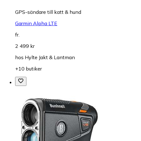
GPS-sändare till katt & hund
Garmin Alpha LTE
fr.
2 499 kr
hos
Hylte Jakt & Lantman
+10 butiker