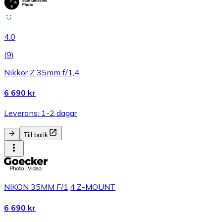
4.0
(
9
)
Nikkor Z 35mm f/1,4
6 690 kr
Leverans: 1-2 dagar
Till butik
NIKON 35MM F/1,4 Z-MOUNT
6 690 kr