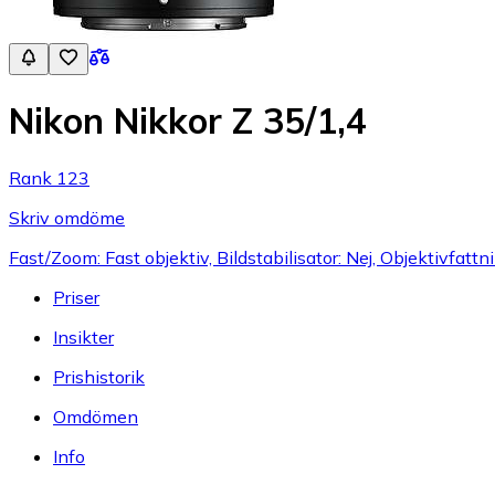
Nikon Nikkor Z 35/1,4
Rank 123
Skriv omdöme
Fast/Zoom: Fast objektiv, Bildstabilisator: Nej, Objektivfattn
Priser
Insikter
Prishistorik
Omdömen
Info