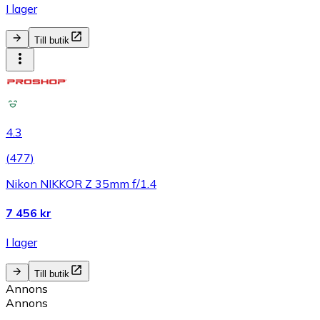
I lager
Till butik
4.3
(
477
)
Nikon NIKKOR Z 35mm f/1.4
7 456 kr
I lager
Till butik
Annons
Annons