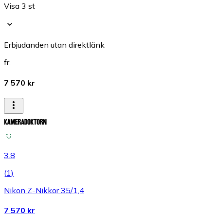
Visa 3 st
Erbjudanden utan direktlänk
fr.
7 570 kr
3.8
(
1
)
Nikon Z-Nikkor 35/1,4
7 570 kr