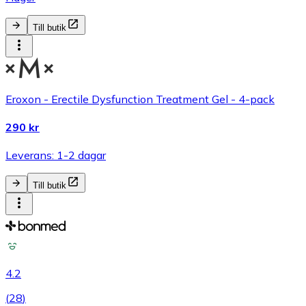
Till butik
Eroxon - Erectile Dysfunction Treatment Gel - 4-pack
290 kr
Leverans: 1-2 dagar
Till butik
4.2
(
28
)