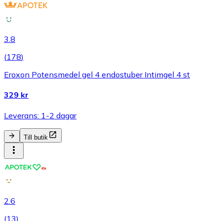
3.8
(
178
)
Eroxon Potensmedel gel 4 endostuber Intimgel 4 st
329 kr
Leverans: 1-2 dagar
Till butik
2.6
(
13
)