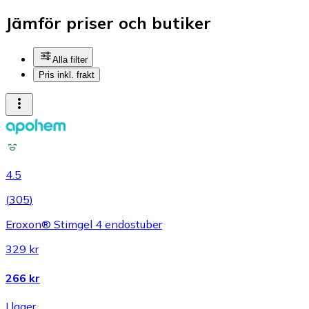
Jämför priser och butiker
Alla filter
Pris inkl. frakt
4.5
(
305
)
Eroxon® Stimgel 4 endostuber
329 kr
266 kr
I lager