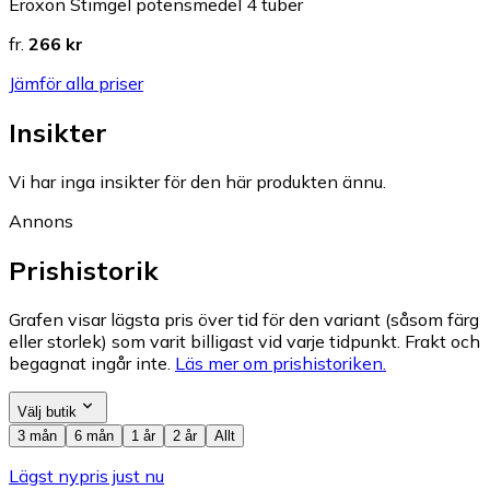
Eroxon Stimgel potensmedel 4 tuber
fr.
266 kr
Jämför alla priser
Insikter
Vi har inga insikter för den här produkten ännu.
Annons
Prishistorik
Grafen visar lägsta pris över tid för den variant (såsom färg
eller storlek) som varit billigast vid varje tidpunkt. Frakt och
begagnat ingår inte.
Läs mer om prishistoriken.
Välj butik
3 mån
6 mån
1 år
2 år
Allt
Lägst nypris just nu