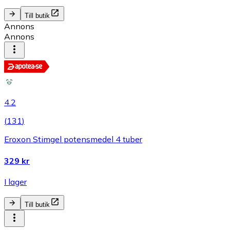
Till butik
Annons
Annons
4.2
(
131
)
Eroxon Stimgel potensmedel 4 tuber
329 kr
I lager
Till butik