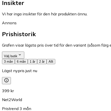
Insikter
Vi har inga insikter för den här produkten ännu.
Annons
Prishistorik
Grafen visar lägsta pris över tid för den variant (såsom färg e
Välj butik
3 mån
6 mån
1 år
2 år
Allt
Lägst nypris just nu
399 kr
Net2World
Pristrend
3
mån