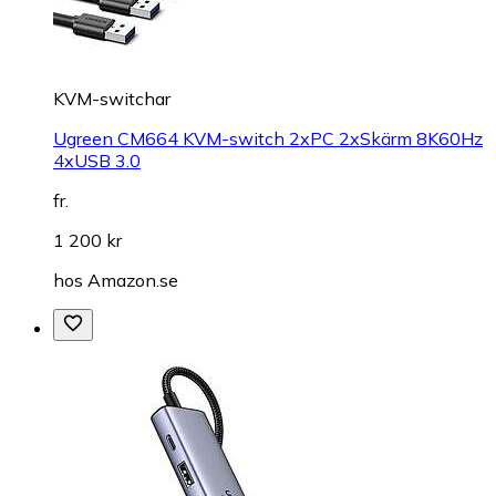
KVM-switchar
Ugreen CM664 KVM-switch 2xPC 2xSkärm 8K60Hz
4xUSB 3.0
fr.
1 200 kr
hos
Amazon.se