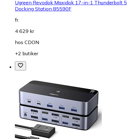
Ugreen Revodok Maxidok 17-in-1 Thunderbolt 5
Docking Station 85590F
fr.
4 629 kr
hos
CDON
+2 butiker