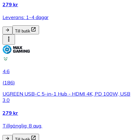
279 kr
Leverans: 1-4 dagar
Till butik
4.6
(
186
)
UGREEN USB-C 5-in-1 Hub - HDMI 4K, PD 100W, USB
3.0
279 kr
Tillgänglig: 8 aug.
Till butik