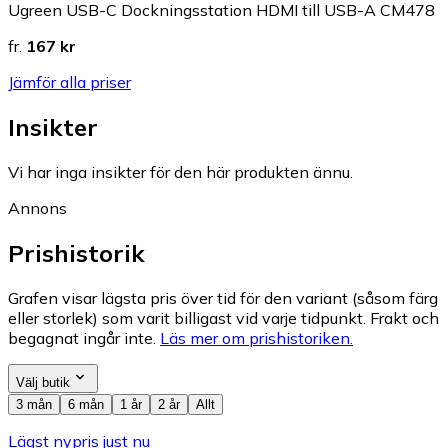
Ugreen USB-C Dockningsstation HDMI till USB-A CM478
fr.
167 kr
Jämför alla priser
Insikter
Vi har inga insikter för den här produkten ännu.
Annons
Prishistorik
Grafen visar lägsta pris över tid för den variant (såsom färg
eller storlek) som varit billigast vid varje tidpunkt. Frakt och
begagnat ingår inte.
Läs mer om prishistoriken.
Välj butik
3 mån
6 mån
1 år
2 år
Allt
Lägst nypris just nu