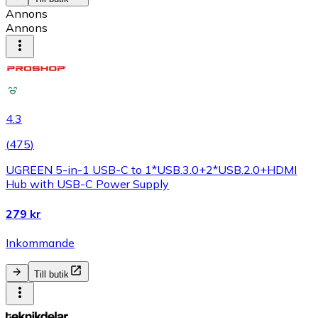
Annons
Annons
4.3
(
475
)
UGREEN 5-in-1 USB-C to 1*USB.3.0+2*USB.2.0+HDMI
Hub with USB-C Power Supply
279 kr
Inkommande
Till butik