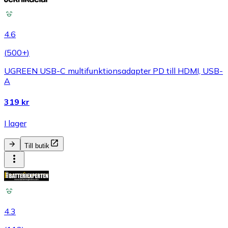
4.6
(
500+
)
UGREEN USB-C multifunktionsadapter PD till HDMI, USB-
A
319 kr
I lager
Till butik
4.3