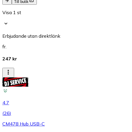
Till butik
Visa 1 st
Erbjudande utan direktlänk
fr.
247 kr
4.7
(
26
)
CM478 Hub USB-C