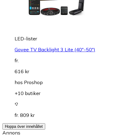
LED-lister
Govee TV Backlight 3 Lite (40"-50")
fr.
616 kr
hos
Proshop
+10 butiker
fr. 809 kr
Hoppa över innehållet
Annons