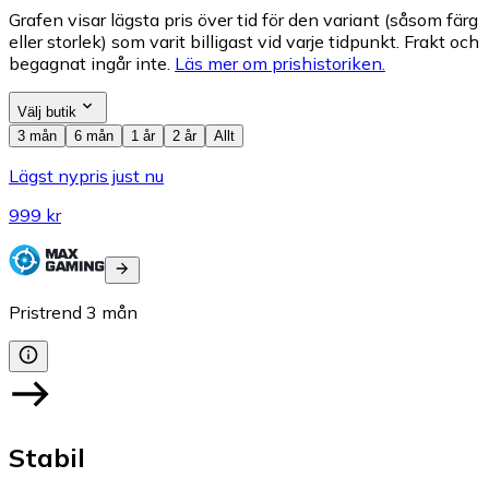
Grafen visar lägsta pris över tid för den variant (såsom färg
eller storlek) som varit billigast vid varje tidpunkt. Frakt och
begagnat ingår inte.
Läs mer om prishistoriken.
Välj butik
3 mån
6 mån
1 år
2 år
Allt
Lägst nypris just nu
999 kr
Pristrend
3
mån
Stabil