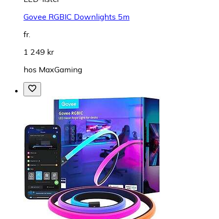
Govee RGBIC Downlights 5m
fr.
1 249 kr
hos
MaxGaming