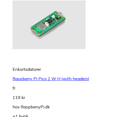
Enkortsdatorer
Raspberry Pi Pico 2 W H (with headers)
fr.
119 kr
hos
RaspberryPi.dk
+1 butik