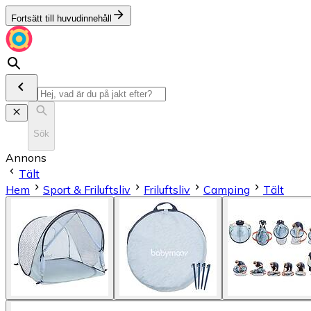
Fortsätt till huvudinnehåll
Sök
Annons
Tält
Hem
Sport & Friluftsliv
Friluftsliv
Camping
Tält