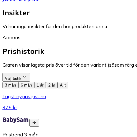
Insikter
Vi har inga insikter för den här produkten ännu.
Annons
Prishistorik
Grafen visar lägsta pris över tid för den variant (såsom färg e
Välj butik
3 mån
6 mån
1 år
2 år
Allt
Lägst nypris just nu
375 kr
Pristrend
3
mån