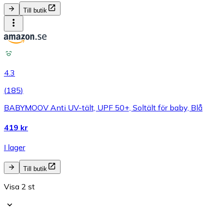
Till butik
4.3
(
185
)
BABYMOOV Anti UV-tält, UPF 50+, Soltält för baby, Blå
419 kr
I lager
Till butik
Visa 2 st