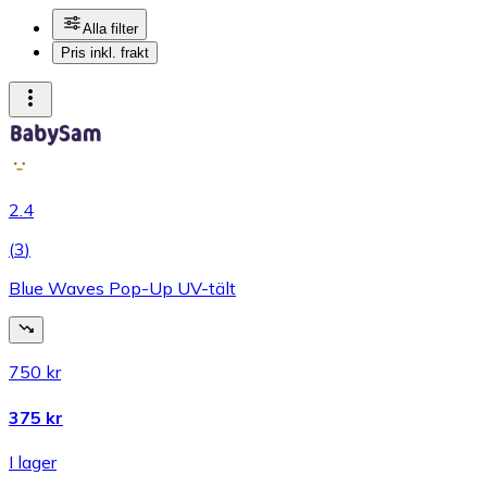
Alla filter
Pris inkl. frakt
2.4
(
3
)
Blue Waves Pop-Up UV-tält
750 kr
375 kr
I lager