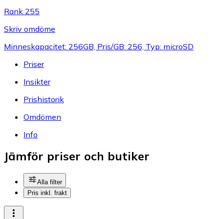
Rank 255
Skriv omdöme
Minneskapacitet: 256GB, Pris/GB: 256, Typ: microSD
Priser
Insikter
Prishistorik
Omdömen
Info
Jämför priser och butiker
Alla filter
Pris inkl. frakt