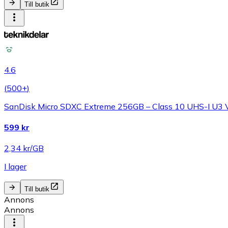
Till butik
4.6
(
500+
)
SanDisk Micro SDXC Extreme 256GB – Class 10 UHS-I U3
599 kr
2,34 kr/GB
I lager
Till butik
Annons
Annons