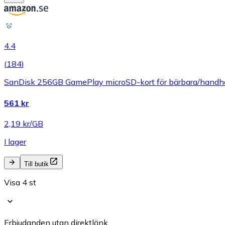
4.4
(
184
)
SanDisk 256GB GamePlay microSD-kort för bärbara/handhåll
561 kr
2,19 kr/GB
I lager
Till butik
Visa 4 st
Erbjudanden utan direktlänk