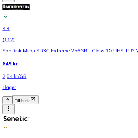
4.3
(
112
)
SanDisk Micro SDXC Extreme 256GB – Class 10 UHS-I U3
649 kr
2,54 kr/GB
I lager
Till butik