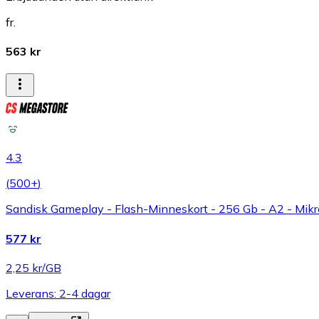
fr.
563 kr
4.3
(
500+
)
Sandisk Gameplay - Flash-Minneskort - 256 Gb - A2 - Mikr
577 kr
2,25 kr/GB
Leverans: 2-4 dagar