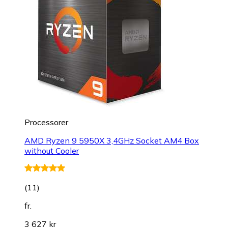
Processorer
AMD Ryzen 9 5950X 3,4GHz Socket AM4 Box
without Cooler
(
11
)
fr.
3 627 kr