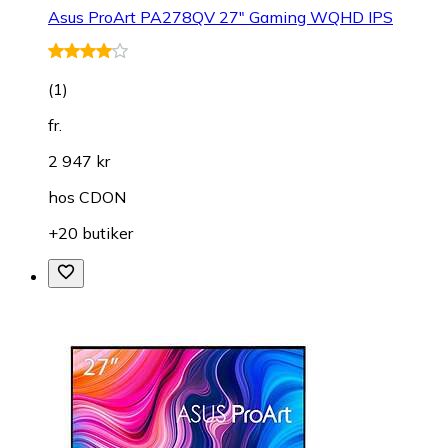
Asus ProArt PA278QV 27" Gaming WQHD IPS
(
1
)
fr.
2 947 kr
hos
CDON
+20 butiker