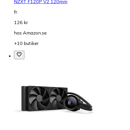
NZXT F120P V2 120mm
fr.
126 kr
hos
Amazon.se
+10 butiker