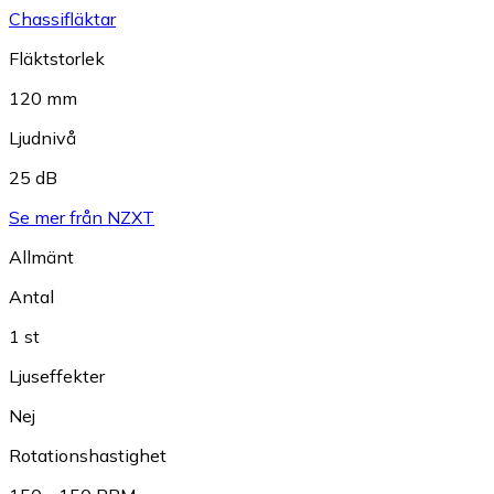
Chassifläktar
Fläktstorlek
120 mm
Ljudnivå
25 dB
Se mer från NZXT
Allmänt
Antal
1 st
Ljuseffekter
Nej
Rotationshastighet