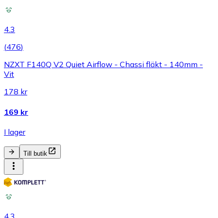
4.3
(
476
)
NZXT F140Q V2 Quiet Airflow - Chassi fläkt - 140mm -
Vit
178 kr
169 kr
I lager
Till butik
4.3