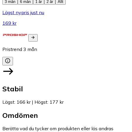
3 mån
6 mån
1 år
2 år
Allt
Lägst nypris just nu
169 kr
Pristrend
3
mån
Stabil
Lägst
:
166 kr
|
Högst
:
177 kr
Omdömen
Berätta vad du tycker om produkten eller läs andras