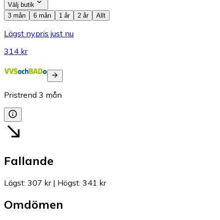
Välj butik
3 mån
6 mån
1 år
2 år
Allt
Lägst nypris just nu
314 kr
Pristrend
3
mån
Fallande
Lägst
:
307 kr
|
Högst
:
341 kr
Omdömen