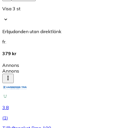
Visa 3 st
Erbjudanden utan direktlänk
fr.
379 kr
Annons
Annons
3.8
(
1
)