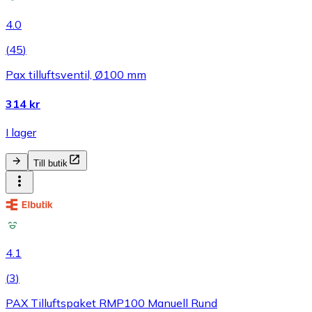
4.0
(
45
)
Pax tilluftsventil, Ø100 mm
314 kr
I lager
Till butik
4.1
(
3
)
PAX Tilluftspaket RMP100 Manuell Rund