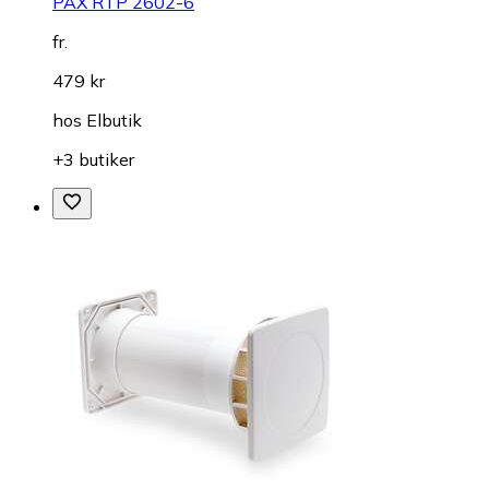
PAX RTP 2602-6
fr.
479 kr
hos
Elbutik
+3 butiker