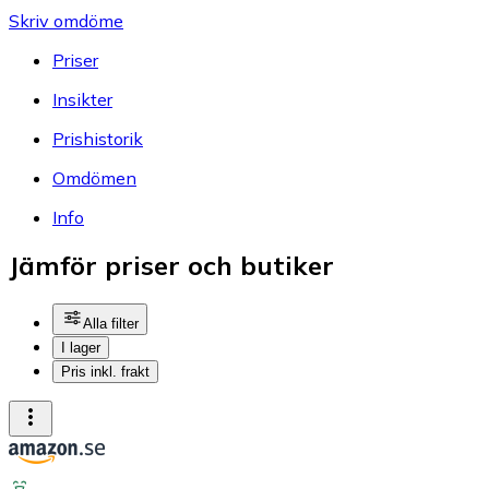
Skriv omdöme
Priser
Insikter
Prishistorik
Omdömen
Info
Jämför priser och butiker
Alla filter
I lager
Pris inkl. frakt