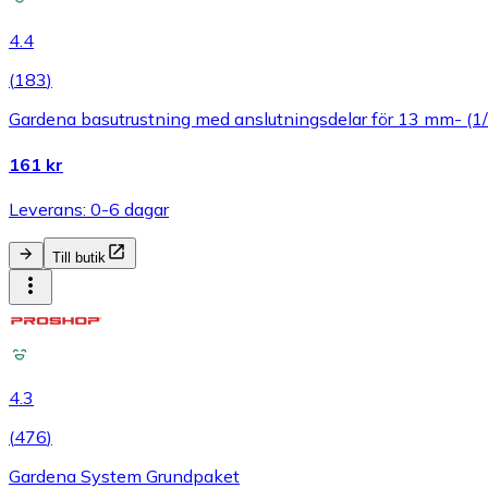
4.4
(
183
)
Gardena basutrustning med anslutningsdelar för 13 mm- (1
161 kr
Leverans: 0-6 dagar
Till butik
4.3
(
476
)
Gardena System Grundpaket