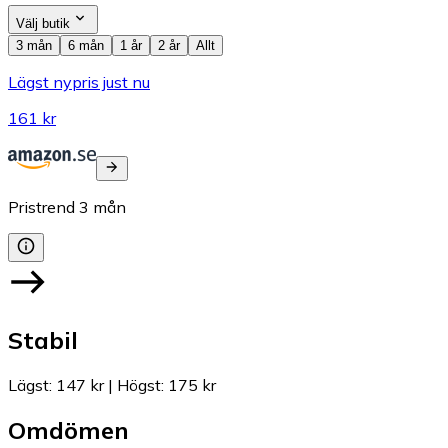
Välj butik
3 mån
6 mån
1 år
2 år
Allt
Lägst nypris just nu
161 kr
Pristrend
3
mån
Stabil
Lägst
:
147 kr
|
Högst
:
175 kr
Omdömen