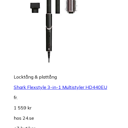
Locktång & plattång
Shark Flexstyle 3-in-1 Multistyler HD440EU
fr.
1 559 kr
hos
24.se