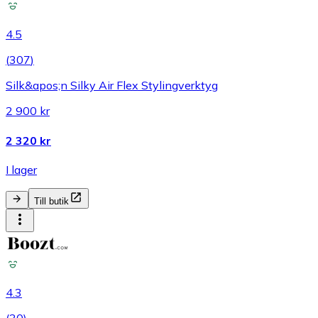
4.5
(
307
)
Silk&apos;n Silky Air Flex Stylingverktyg
2 900 kr
2 320 kr
I lager
Till butik
4.3