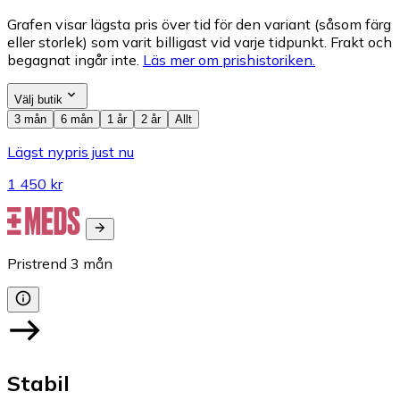
Grafen visar lägsta pris över tid för den variant (såsom färg
eller storlek) som varit billigast vid varje tidpunkt. Frakt och
begagnat ingår inte.
Läs mer om prishistoriken.
Välj butik
3 mån
6 mån
1 år
2 år
Allt
Lägst nypris just nu
1 450 kr
Pristrend
3
mån
Stabil