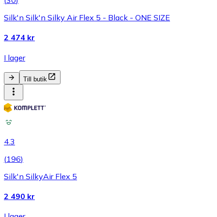
(
30
)
Silk'n Silk'n Silky Air Flex 5 - Black - ONE SIZE
2 474 kr
I lager
Till butik
4.3
(
196
)
Silk'n SilkyAir Flex 5
2 490 kr
I lager