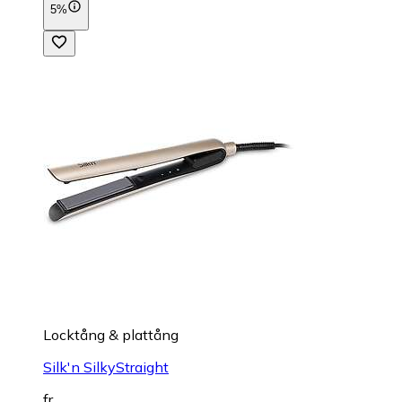
5%
Locktång & plattång
Silk'n SilkyStraight
fr.