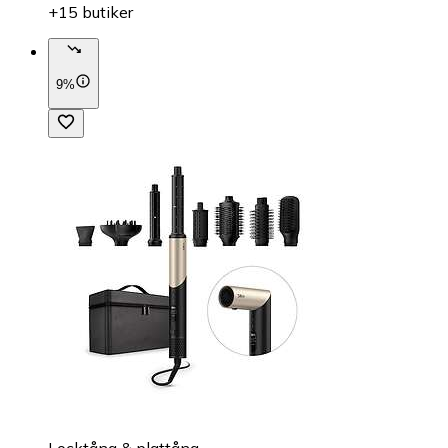
+15 butiker
9%
Locktång & plattång