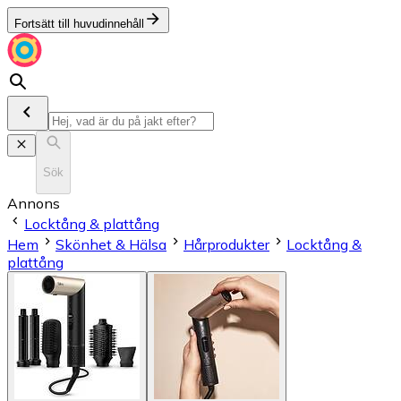
Fortsätt till huvudinnehåll
Sök
Annons
Locktång & plattång
Hem
Skönhet & Hälsa
Hårprodukter
Locktång &
plattång