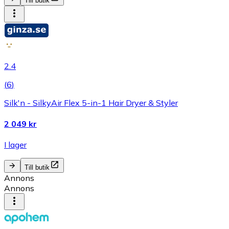
Till butik
2.4
(
6
)
Silk'n - SilkyAir Flex 5-in-1 Hair Dryer & Styler
2 049 kr
I lager
Till butik
Annons
Annons