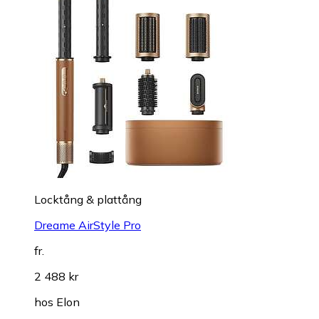
Locktång & plattång
Dreame AirStyle Pro
fr.
2 488 kr
hos
Elon