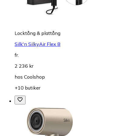
Locktång & plattång
Silk'n SilkyAir Flex 8
fr.
2 236 kr
hos
Coolshop
+10 butiker