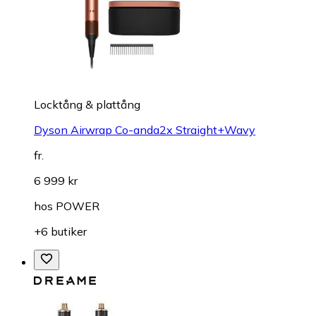
Locktång & plattång
Dyson Airwrap Co-anda2x Straight+Wavy
fr.
6 999 kr
hos
POWER
+6 butiker