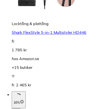
Locktång & plattång
Shark FlexStyle 5-in-1 Multistyler HD446
fr.
1 785 kr
hos
Amazon.se
+15 butiker
fr. 2 465 kr
16%