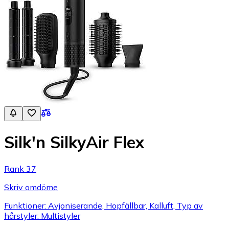
Silk'n SilkyAir Flex
Rank 37
Skriv omdöme
Funktioner: Avjoniserande, Hopfällbar, Kalluft, Typ av
hårstyler: Multistyler