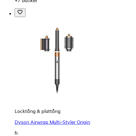
+7 butiker
Locktång & plattång
Dyson Airwrap Multi-Styler Origin
fr.