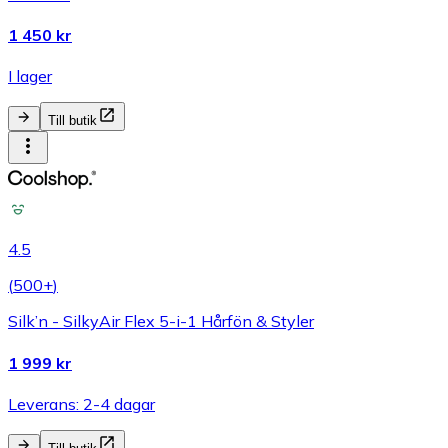
1 450 kr
I lager
Till butik
4.5
(
500+
)
Silk’n - SilkyAir Flex 5-i-1 Hårfön & Styler
1 999 kr
Leverans: 2-4 dagar